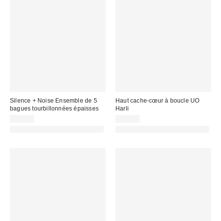
Silence + Noise Ensemble de 5
Haut cache-cœur à boucle UO
bagues tourbillonnées épaisses
Harli
20,00 €
45,00 €
PHOTOGRAPHIE RETOUCHÉE
PHOTOGRAPHIE RETOUCHÉE