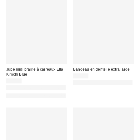
Jupe midi prairie à carreaux Ella
Bandeau en dentelle extra large
Kimchi Blue
15,00 €
59,00 €
PHOTOGRAPHIE RETOUCHÉE
Nouvelles couleurs disponibles
PHOTOGRAPHIE RETOUCHÉE