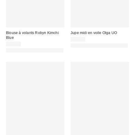
Blouse à volants Robyn Kimchi
Jupe midi en voile Olga UO
Blue
59,00 €
49,00 €
PHOTOGRAPHIE RETOUCHÉE
PHOTOGRAPHIE RETOUCHÉE