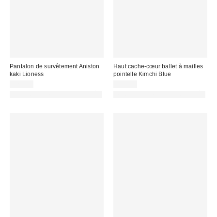
Pantalon de survêtement Aniston
Haut cache-cœur ballet à mailles
kaki Lioness
pointelle Kimchi Blue
92,00 €
45,00 €
PHOTOGRAPHIE RETOUCHÉE
PHOTOGRAPHIE RETOUCHÉE