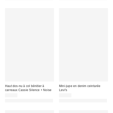
Haut dos-nu à col bénitier à
Mini-jupe en denim ceinturée
carreaux Cassie Silence + Noise
Levi's
55,00 €
59,00 €
PHOTOGRAPHIE RETOUCHÉE
PHOTOGRAPHIE RETOUCHÉE