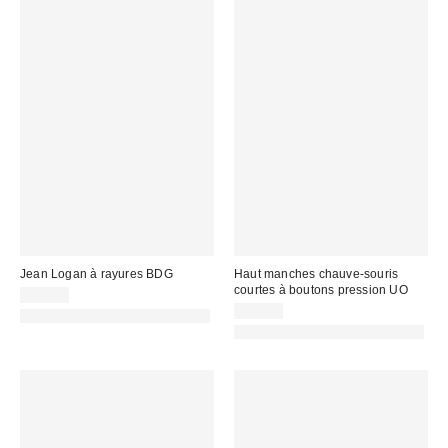
Jean Logan à rayures BDG
Haut manches chauve-souris
courtes à boutons pression UO
69,00 €
45,00 €
PHOTOGRAPHIE RETOUCHÉE
PHOTOGRAPHIE RETOUCHÉE