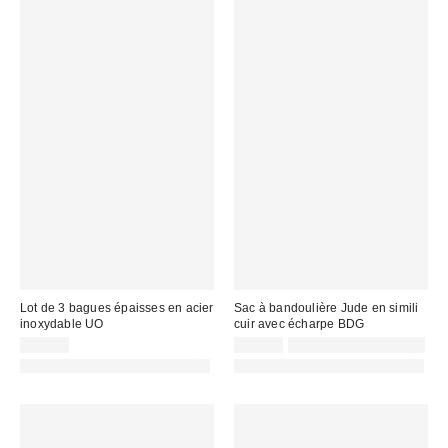
Lot de 3 bagues épaisses en acier
Sac à bandoulière Jude en simili
inoxydable UO
cuir avec écharpe BDG
25,00 €
55,00 €
Non éligible à la remise
PHOTOGRAPHIE RETOUCHÉE
PHOTOGRAPHIE RETOUCHÉE