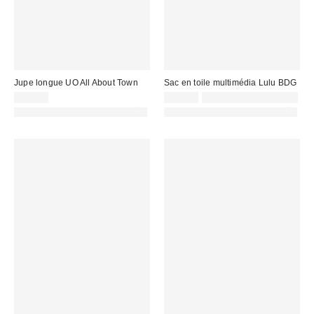
Jupe longue UO All About Town
Sac en toile multimédia Lulu BDG
75,00 €
59,00 €
Non éligible à la remise
PHOTOGRAPHIE RETOUCHÉE
PHOTOGRAPHIE RETOUCHÉE