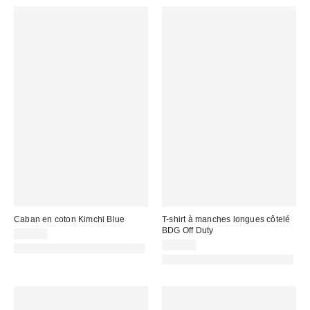
Caban en coton Kimchi Blue
T-shirt à manches longues côtelé
BDG Off Duty
79,00 €
29,00 €
PHOTOGRAPHIE RETOUCHÉE
PHOTOGRAPHIE RETOUCHÉE