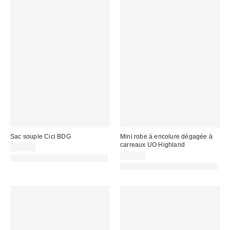
Sac souple Cici BDG
Mini robe à encolure dégagée à
carreaux UO Highland
59,00 €
49,00 €
PHOTOGRAPHIE RETOUCHÉE
PHOTOGRAPHIE RETOUCHÉE