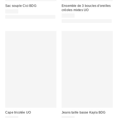
Sac souple Cici BDG
Ensemble de 3 boucles d'oreilles
créoles mixtes UO
59,00 €
22,00 €
PHOTOGRAPHIE RETOUCHÉE
PHOTOGRAPHIE RETOUCHÉE
Cape tricotée UO
Jeans taille basse Kayla BDG
39,00 €
69,00 €