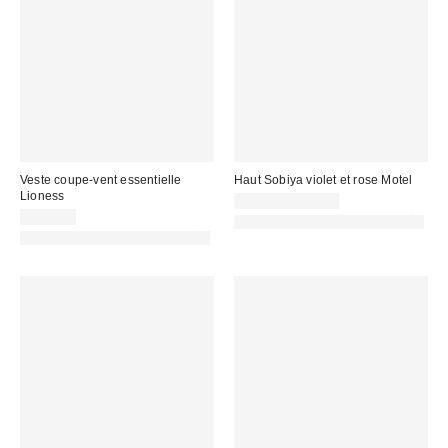
Veste coupe-vent essentielle
Haut Sobiya violet et rose Motel
Lioness
42,00 € – 44,00 €
104,00 €
PHOTOGRAPHIE RETOUCHÉE
PHOTOGRAPHIE RETOUCHÉE