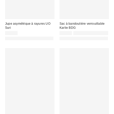
Jupe asymétrique à rayures UO
Sac à bandoulière verrouillable
Suri
Karlie BDG
55,00 €
59,00 €
Non éligible à la remise
PHOTOGRAPHIE RETOUCHÉE
PHOTOGRAPHIE RETOUCHÉE