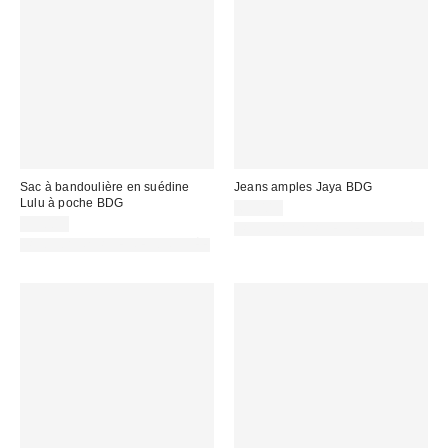
Sac à bandoulière en suédine
Jeans amples Jaya BDG
Lulu à poche BDG
69,00 €
59,00 €
PHOTOGRAPHIE RETOUCHÉE
PHOTOGRAPHIE RETOUCHÉE