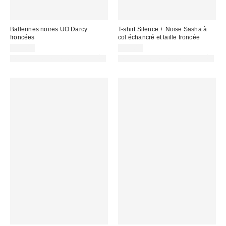
Ballerines noires UO Darcy
T-shirt Silence + Noise Sasha à
froncées
col échancré et taille froncée
35,00 €
35,00 €
PHOTOGRAPHIE RETOUCHÉE
PHOTOGRAPHIE RETOUCHÉE