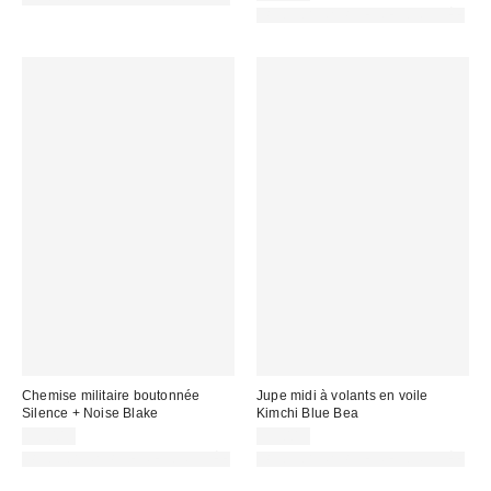
PHOTOGRAPHIE RETOUCHÉE
Chemise militaire boutonnée
Jupe midi à volants en voile
Silence + Noise Blake
Kimchi Blue Bea
59,00 €
59,00 €
PHOTOGRAPHIE RETOUCHÉE
PHOTOGRAPHIE RETOUCHÉE