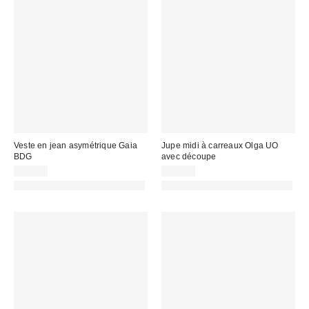
Veste en jean asymétrique Gaia
Jupe midi à carreaux Olga UO
BDG
avec découpe
89,00 €
65,00 €
PHOTOGRAPHIE RETOUCHÉE
PHOTOGRAPHIE RETOUCHÉE