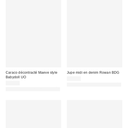
Caraco décontracté Maeve style
Jupe midi en denim Rowan BDG
Babydoll UO
59,00 €
35,00 €
PHOTOGRAPHIE RETOUCHÉE
PHOTOGRAPHIE RETOUCHÉE