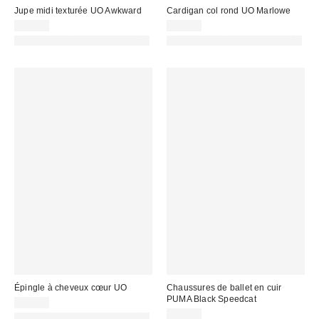
Jupe midi texturée UO Awkward
Cardigan col rond UO Marlowe
55,00 €
49,00 €
PHOTOGRAPHIE RETOUCHÉE
PHOTOGRAPHIE RETOUCHÉE
Épingle à cheveux cœur UO
Chaussures de ballet en cuir
PUMA Black Speedcat
13,00 €
80,00 €
PHOTOGRAPHIE RETOUCHÉE