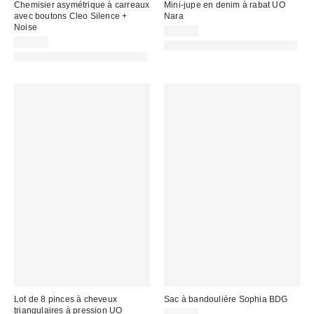
Chemisier asymétrique à carreaux
Mini-jupe en denim à rabat UO
avec boutons Cleo Silence +
Nara
Noise
59,00 €
55,00 €
PHOTOGRAPHIE RETOUCHÉE
PHOTOGRAPHIE RETOUCHÉE
Lot de 8 pinces à cheveux
Sac à bandoulière Sophia BDG
triangulaires à pression UO