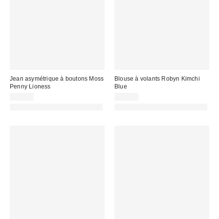
Jean asymétrique à boutons Moss
Blouse à volants Robyn Kimchi
Penny Lioness
Blue
92,00 €
49,00 €
PHOTOGRAPHIE RETOUCHÉE
PHOTOGRAPHIE RETOUCHÉE