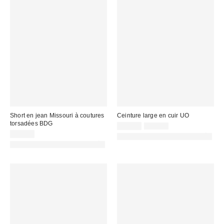
Short en jean Missouri à coutures
Ceinture large en cuir UO
torsadées BDG
Prix
Prix
29,00 €
45,00 €
d'origine
remisé
59,00 €
PHOTOGRAPHIE RETOUCHÉE
:
:
PHOTOGRAPHIE RETOUCHÉE