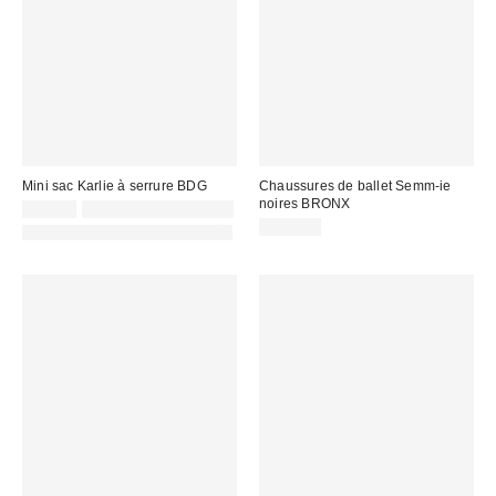
Mini sac Karlie à serrure BDG
Chaussures de ballet Semm-ie
noires BRONX
45,00 €
Non éligible à la remise
100,00 €
PHOTOGRAPHIE RETOUCHÉE