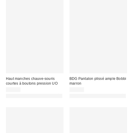
Haut manches chauve-souris
BDG Pantalon plissé ample Bobbi
courtes à boutons pression UO
marron
45,00 €
65,00 €
PHOTOGRAPHIE RETOUCHÉE
PHOTOGRAPHIE RETOUCHÉE