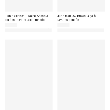
T-shirt Silence + Noise Sasha à
Jupe midi UO Brown Olga à
col échancré et taille froncée
rayures froncée
35,00 €
65,00 €
PHOTOGRAPHIE RETOUCHÉE
PHOTOGRAPHIE RETOUCHÉE