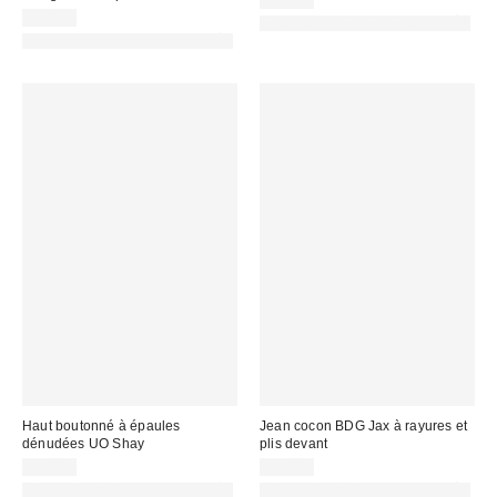
45,00 €
13,00 €
PHOTOGRAPHIE RETOUCHÉE
PHOTOGRAPHIE RETOUCHÉE
Haut boutonné à épaules
Jean cocon BDG Jax à rayures et
dénudées UO Shay
plis devant
39,00 €
75,00 €
PHOTOGRAPHIE RETOUCHÉE
PHOTOGRAPHIE RETOUCHÉE