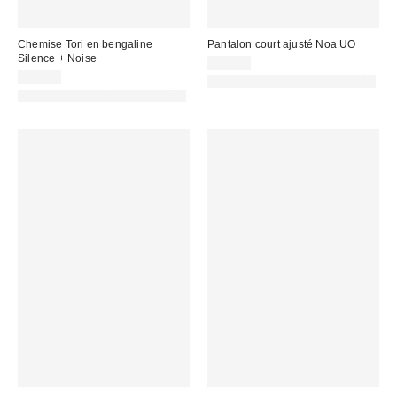
Chemise Tori en bengaline
Pantalon court ajusté Noa UO
Silence + Noise
65,00 €
59,00 €
PHOTOGRAPHIE RETOUCHÉE
PHOTOGRAPHIE RETOUCHÉE