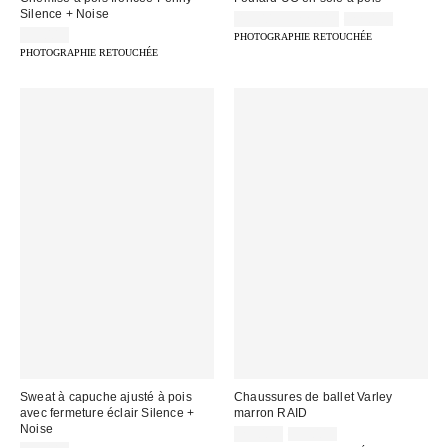
Silence + Noise
Prix
Prix
15,00 € – 22,00 €
22,00 €
d'origine
remisé
39,00 €
PHOTOGRAPHIE RETOUCHÉE
:
:
PHOTOGRAPHIE RETOUCHÉE
Sweat à capuche ajusté à pois
Chaussures de ballet Varley
avec fermeture éclair Silence +
marron RAID
Noise
Prix
Prix
29,00 €
35,00 €
d'origine