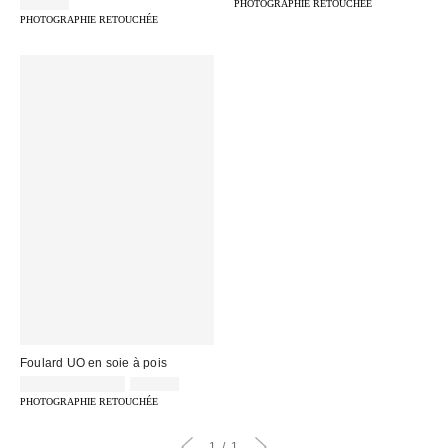
remisé
59,00 €
PHOTOGRAPHIE RETOUCHÉE
:
:
PHOTOGRAPHIE RETOUCHÉE
Foulard UO en soie à pois
Prix
Prix
15,00 € – 22,00 €
22,00 €
d'origine
remisé
PHOTOGRAPHIE RETOUCHÉE
:
:
1
1