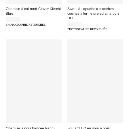
Chemise à col rond Clover Kimchi
Sweat à capuche à manches
Blue
courtes à fermeture éclair à pois
UO
49,00 €
59,00 €
PHOTOGRAPHIE RETOUCHÉE
PHOTOGRAPHIE RETOUCHÉE
Chemise à pois froncée Penny
Foulard UO en soie à pois