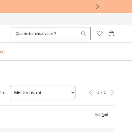
os
1
1
ier:
Voir
3
4
6