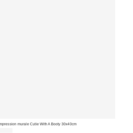
mpression murale Cutie With A Booty 30x40cm
13,00 €