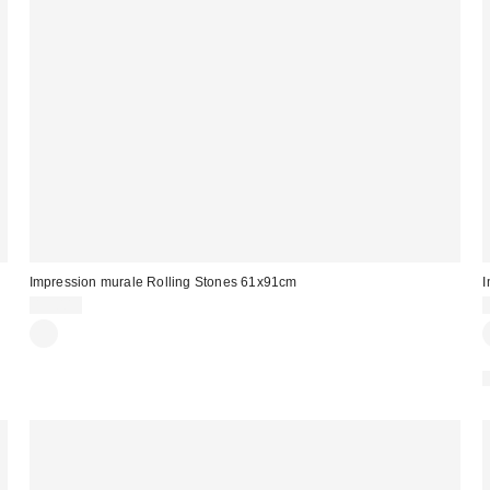
Impression murale Rolling Stones 61x91cm
I
13,00 €