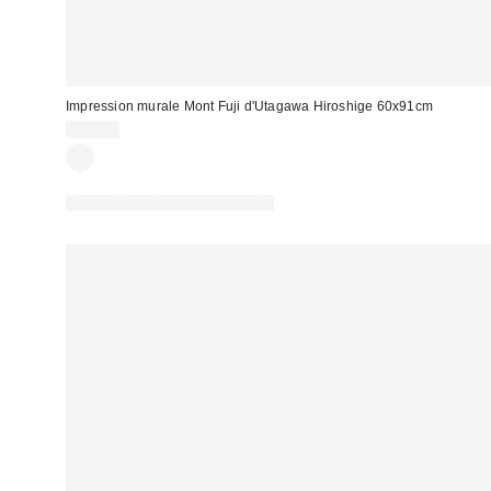
Impression murale Mont Fuji d'Utagawa Hiroshige 60x91cm
13,00 €
PHOTOGRAPHIE RETOUCHÉE