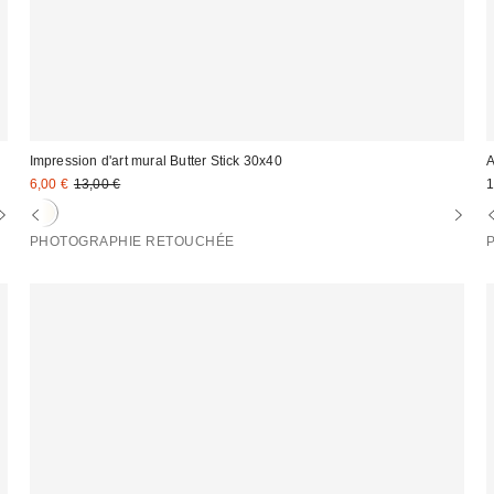
Impression d'art mural Butter Stick 30x40
A
Prix
Prix
6,00 €
13,00 €
1
d'origine
remisé
:
:
PHOTOGRAPHIE RETOUCHÉE