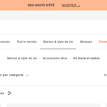
DES HAUTS D'ÉTÉ
SHOPPER →
ssures
Tout le monde
Maison & style de vie
Marques
Prom
Maison & style de vie
Accessoires déco
Art mural et cadres
r par catégorie
Tr
tres