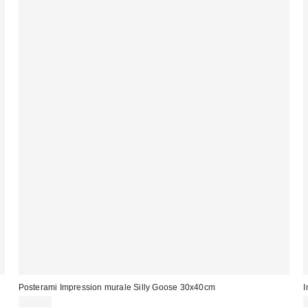
Posterami Impression murale Silly Goose 30x40cm
I
13,00 €