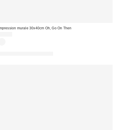
mpression murale 30x40cm Oh, Go On Then
13,00 €
PHOTOGRAPHIE RETOUCHÉE