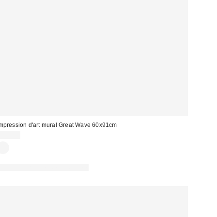
mpression d'art mural Great Wave 60x91cm
13,00 €
PHOTOGRAPHIE RETOUCHÉE