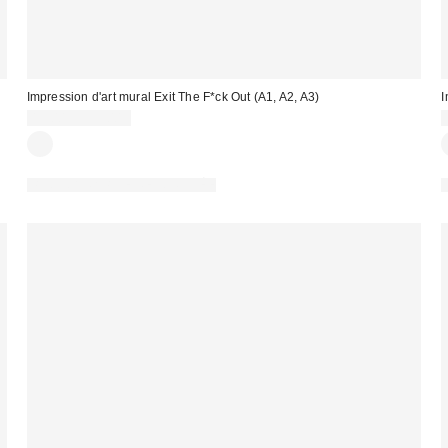
Impression d'art mural Exit The F*ck Out (A1, A2, A3)
I
13,00 € – 35,00 €
PHOTOGRAPHIE RETOUCHÉE