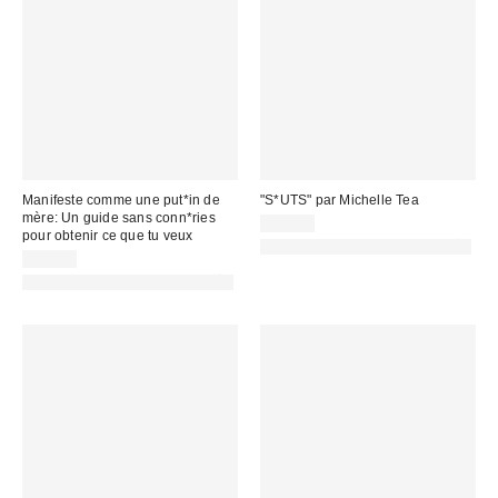
Manifeste comme une put*in de
"S*UTS" par Michelle Tea
mère: Un guide sans conn*ries
18,00 €
pour obtenir ce que tu veux
PHOTOGRAPHIE RETOUCHÉE
17,00 €
PHOTOGRAPHIE RETOUCHÉE