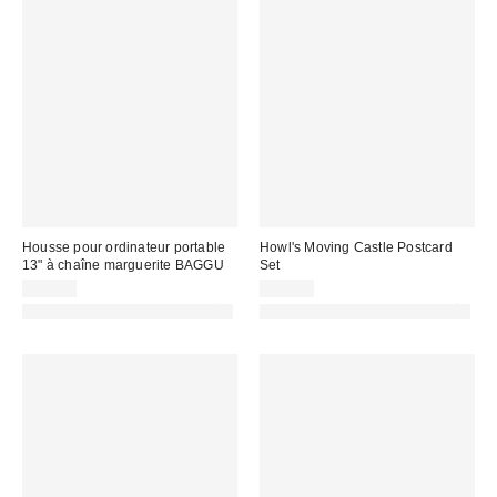
Housse pour ordinateur portable
Howl's Moving Castle Postcard
13" à chaîne marguerite BAGGU
Set
39,00 €
14,00 €
PHOTOGRAPHIE RETOUCHÉE
PHOTOGRAPHIE RETOUCHÉE