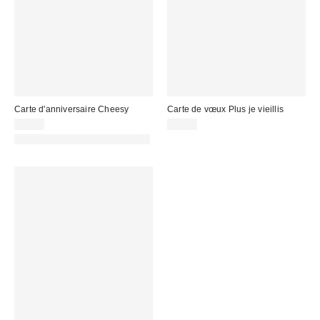
Carte d'anniversaire Cheesy
Carte de vœux Plus je vieillis
5,00 €
4,00 €
PHOTOGRAPHIE RETOUCHÉE