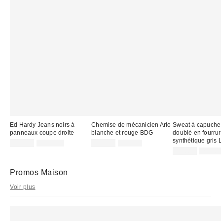
Ed Hardy Jeans noirs à
Chemise de mécanicien Arlo
Sweat à capuche
panneaux coupe droite
blanche et rouge BDG
doublé en fourru
synthétique gris
Prix
Prix
Prix
Prix
85,00 €
109,00 €
39,00 €
59,00 €
d'origine
d'origine
remisé
remisé
Prix
Prix
35,00 €
79,00 
:
:
d'origi
:
:
remisé
:
:
Promos Maison
Voir plus