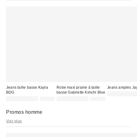
Jeans taille basse Kayla
Robe maxi prairie à taille
Jeans amples J
BDG
basse Gabriette Kimchi Blue
Prix
32,00 € – 69,00
Prix
Prix
Prix
Prix
remisé
59,00 € – 69,00 €
69,00 €
29,00 € – 49,00 €
85,00 €
d'origine
d'origine
remisé
remisé
:
:
:
:
:
Promos homme
Voir plus