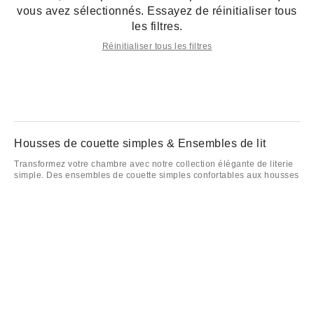
vous avez sélectionnés. Essayez de réinitialiser tous
les filtres.
Réinitialiser tous les filtres
Housses de couette simples & Ensembles de lit
Transformez votre chambre avec notre collection élégante de literie
simple. Des ensembles de couette simples confortables aux housses
de couette chics et ensembles de lit essentiels, nous avons tout ce
dont vous avez besoin pour votre lit simple. Choisissez parmi une
variété de couleurs, de motifs et de textures pour correspondre à
toute ambiance, que vous recherchiez quelque chose de
minimaliste, de maximaliste ou un juste milieu.