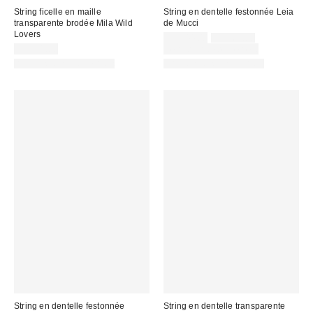
String ficelle en maille
String en dentelle festonnée Leia
transparente brodée Mila Wild
de Mucci
Lovers
Prix
Prix
CA$44.00
CA$64.00
courant
soldé
CA$41.00
Temps limité seulement
:
:
Articles liés disponibles
Articles liés disponibles
String en dentelle festonnée
String en dentelle transparente