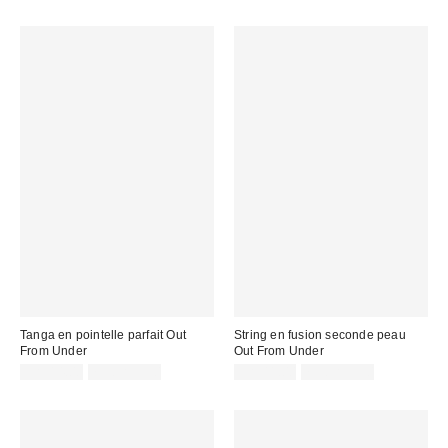
Tanga en pointelle parfait Out
String en fusion seconde peau
From Under
Out From Under
CA$14.00
7 pour C$30
CA$11.00
7 pour C$30