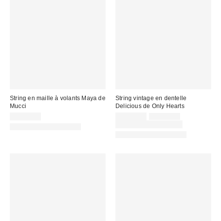
String en maille à volants Maya de
String vintage en dentelle
Mucci
Delicious de Only Hearts
Prix
Prix
CA$64.00
CA$44.00
CA$59.00
courant
soldé
Temps limité seulement
Articles liés disponibles
:
:
Matching Item Available