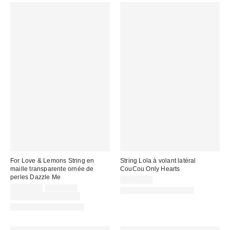
For Love & Lemons String en
String Lola à volant latéral
maille transparente ornée de
CouCou Only Hearts
perles Dazzle Me
CA$54.00
Prix
Prix
CA$74.00
CA$99.00
Articles liés disponibles
courant
soldé
Temps limité seulement
:
:
Articles liés disponibles