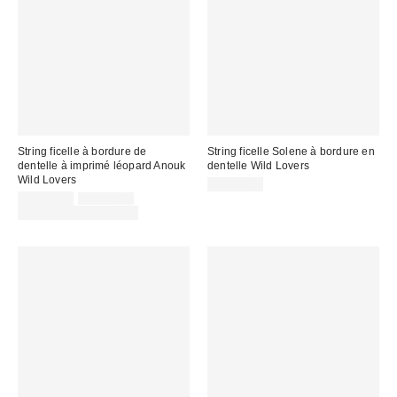
String ficelle à bordure de
String ficelle Solene à bordure en
dentelle à imprimé léopard Anouk
dentelle Wild Lovers
Wild Lovers
CA$39.00
Prix
Prix
CA$29.00
CA$39.00
courant
soldé
Temps limité seulement
:
: