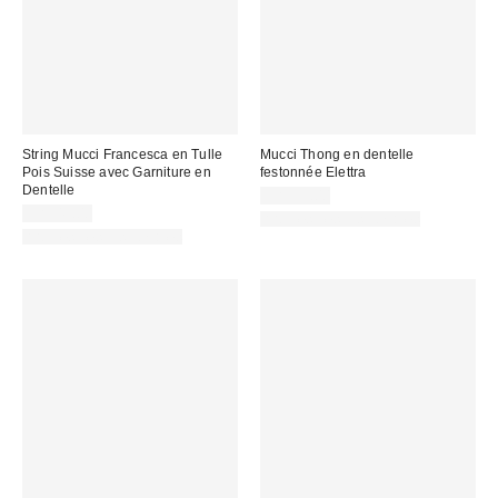
String Mucci Francesca en Tulle
Mucci Thong en dentelle
Pois Suisse avec Garniture en
festonnée Elettra
Dentelle
CA$59.00
CA$49.00
Articles liés disponibles
Articles liés disponibles