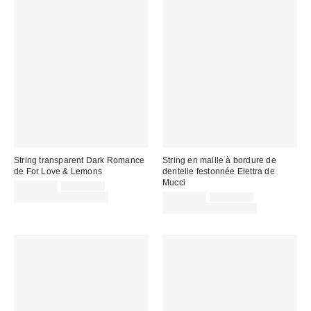
String transparent Dark Romance
String en maille à bordure de
de For Love & Lemons
dentelle festonnée Elettra de
Mucci
Prix
Prix
CA$44.00
CA$64.00
courant
soldé
Prix
Prix
Temps limité seulement
CA$54.00
CA$74.00
:
courant
:
soldé
Temps limité seulement
:
: