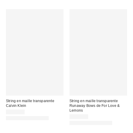
String en maille transparente
String en maille transparente
Calvin Klein
Runaway Bows de For Love &
Lemons
CA$34.00
CA$79.00
Articles liés disponibles
Articles liés disponibles