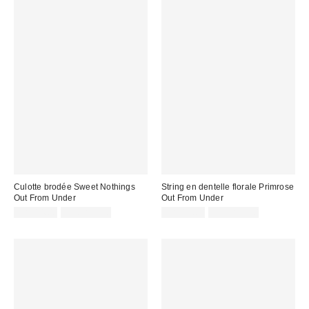
Culotte brodée Sweet Nothings
String en dentelle florale Primrose
Out From Under
Out From Under
CA$14.00
7 pour C$30
CA$14.00
7 pour C$30