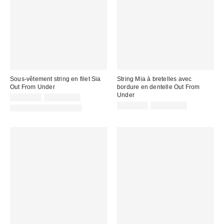
Sous-vêtement string en filet Sia
String Mia à bretelles avec
Out From Under
bordure en dentelle Out From
Under
CA$14.00
7 pour C$30
CA$11.00
7 pour C$30
Articles liés disponibles