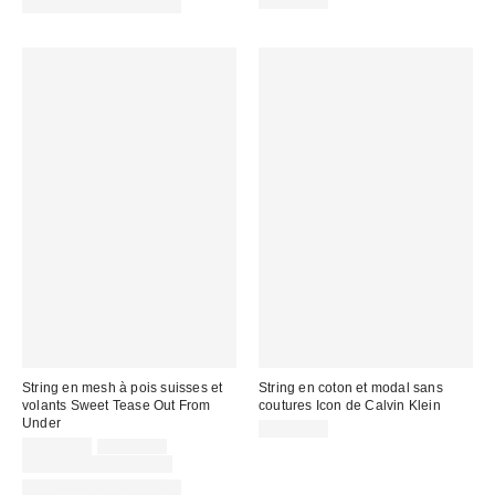
Articles liés disponibles
String en mesh à pois suisses et
String en coton et modal sans
volants Sweet Tease Out From
coutures Icon de Calvin Klein
Under
CA$29.00
Prix
Prix
CA$16.00
CA$20.00
courant
soldé
Temps limité seulement
:
:
Articles liés disponibles