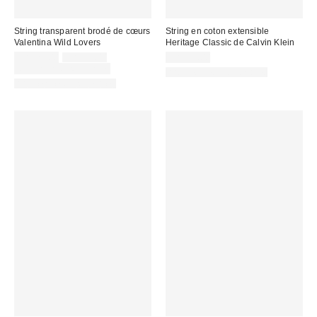
String transparent brodé de cœurs
String en coton extensible
Valentina Wild Lovers
Heritage Classic de Calvin Klein
Prix
Prix
CA$29.00
CA$39.00
CA$34.00
courant
soldé
Temps limité seulement
Articles liés disponibles
:
:
Articles liés disponibles