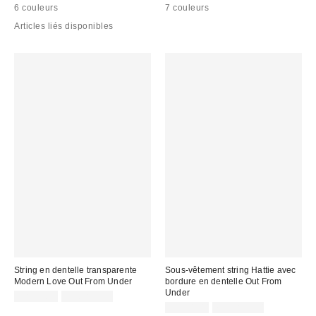
6 couleurs
7 couleurs
Articles liés disponibles
String en dentelle transparente
Sous-vêtement string Hattie avec
Modern Love Out From Under
bordure en dentelle Out From
Under
CA$11.00
7 pour C$30
CA$11.00
7 pour C$30