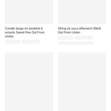
Culotte tanga en dentelle à
String de sous-vêtement côtelé
volants Sweet Pea Out From
Out From Under
Under
CA$11.00
7 pour C$30
CA$11.00
7 pour C$30
Articles liés disponibles