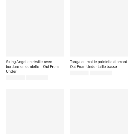
String Angel en résille avec
Tanga en maille pointelle diamant
bordure en dentelle – Out From
Out From Under taille basse
Under
CA$11.00
7 pour C$30
CA$14.00
7 pour C$30