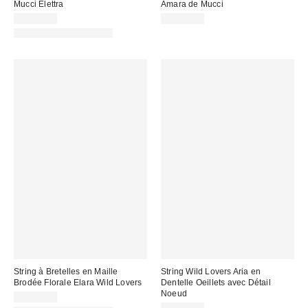
Mucci Elettra
Amara de Mucci
CA$74.00
CA$59.00
Articles liés disponibles
String à Bretelles en Maille
String Wild Lovers Aria en
Brodée Florale Elara Wild Lovers
Dentelle Oeillets avec Détail
Noeud
CA$39.00
CA$39.00