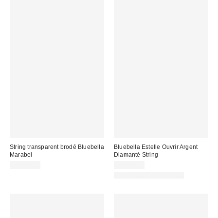
String transparent brodé Bluebella
Bluebella Estelle Ouvrir Argent
Marabel
Diamanté String
CA$59.00
CA$64.00
Articles liés disponibles