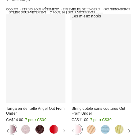
COQUIN →
STRING SOUS-VÊTEMENT →
ENSEMBLES DE LINGERIE →
SOUTIENS-GORGE
→
STRING SOUS-VÊTEMENT →
7 POUR 30 $ SOUS-VÊTEMENTS →
Les mieux notés
Tanga en dentelle Angel Out From
String côtelé sans coutures Out
Under
From Under
CA$14.00
7 pour C$30
CA$11.00
7 pour C$30