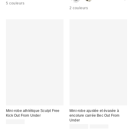
5 couleurs
2 couleurs
Mini-robe athlétique Sculpt Free
Mini-robe ajustée et évasée à
Kick Out From Under
encolure carrée Bec Out From
Under
CA$79.00
Prix
Prix
CA$40.99
CA$64.00
courant
soldé