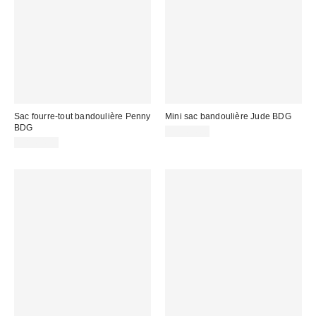
Sac fourre-tout bandoulière Penny
Mini sac bandoulière Jude BDG
BDG
CA$64.00
CA$64.00