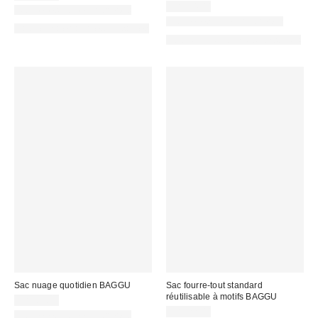
CA$74.00
Nouvelles couleurs offertes
Nouvelles couleurs offertes
Fait de matériaux responsables
Fait de matériaux responsables
Sac nuage quotidien BAGGU
Sac fourre-tout standard
réutilisable à motifs BAGGU
CA$89.00
CA$22.00
Nouvelles couleurs offertes