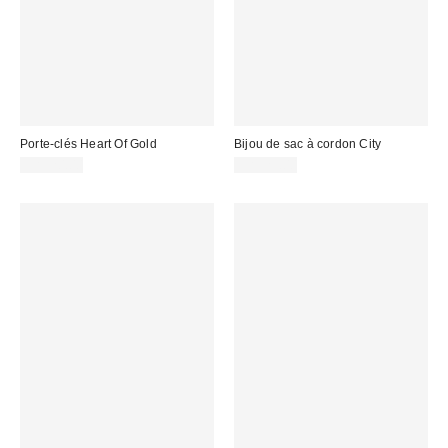
Porte-clés Heart Of Gold
Bijou de sac à cordon City
CA$20.00
CA$29.00