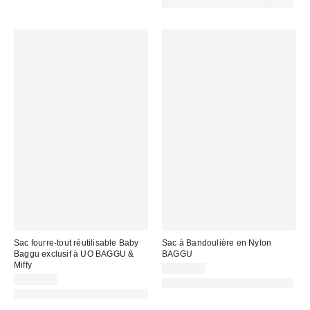
Fait de matériaux responsables
Sac fourre-tout réutilisable Baby
Sac à Bandoulière en Nylon
Baggu exclusif à UO BAGGU &
BAGGU
Miffy
CA$74.00
CA$18.00
Fait de matériaux responsables
Made with Responsible Material