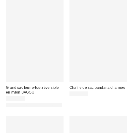
Grand sac fourre-tout réversible
Chaîne de sac bandana charmée
en nylon BAGGU
CA$34.00
CA$89.00
Fait de matériaux responsables