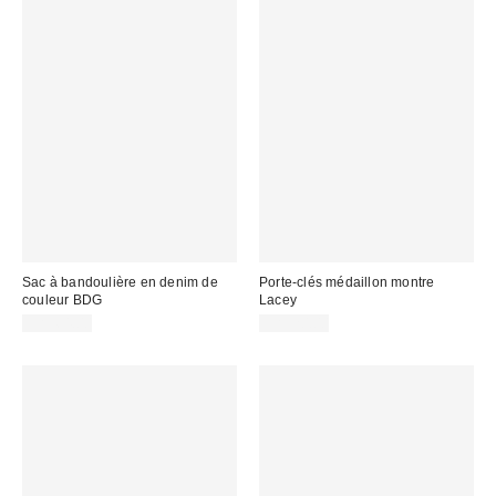
Sac à bandoulière en denim de
Porte-clés médaillon montre
couleur BDG
Lacey
CA$64.00
CA$20.00