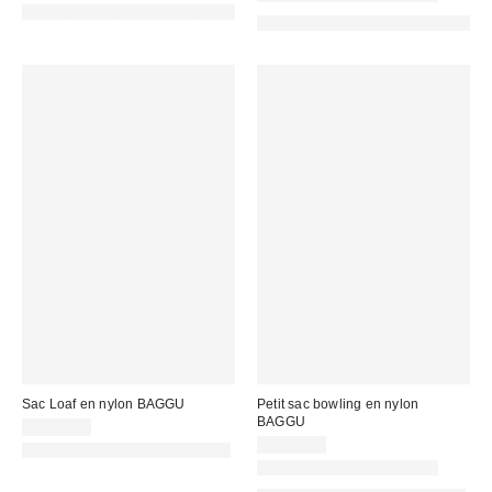
Made with Responsible Material
Made with Responsible Material
Sac Loaf en nylon BAGGU
Petit sac bowling en nylon
BAGGU
CA$69.00
CA$59.00
Fait de matériaux responsables
Nouvelles couleurs offertes