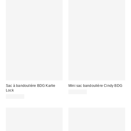
Sac à bandoulière BDG Karlie
Mini sac bandoulière Cindy BDG
Lock
CA$64.00
CA$94.00