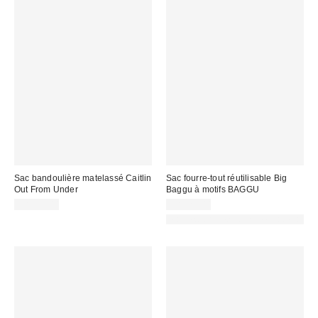
Sac bandoulière matelassé Caitlin
Sac fourre-tout réutilisable Big
Out From Under
Baggu à motifs BAGGU
CA$79.00
CA$29.00
Made with Responsible Material