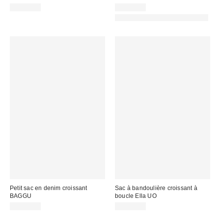
CA$29.00
CA$64.00
Fait de matériaux responsables
Petit sac en denim croissant
Sac à bandoulière croissant à
BAGGU
boucle Ella UO
CA$74.00
CA$64.00