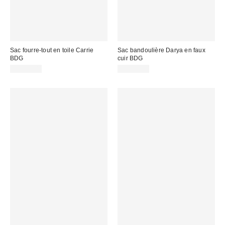
Sac fourre-tout en toile Carrie
Sac bandoulière Darya en faux
BDG
cuir BDG
CA$54.00
CA$79.00