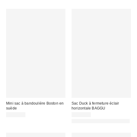
Mini sac à bandoulière Boston en
Sac Duck à fermeture éclair
suède
horizontale BAGGU
CA$94.00
CA$64.00
Fait de matériaux responsables