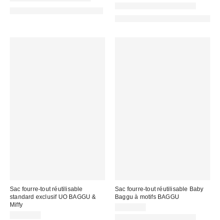
Nouvelles couleurs offertes
Fait de matériaux responsables
Made with Responsible Material
Sac fourre-tout réutilisable
Sac fourre-tout réutilisable Baby
standard exclusif UO BAGGU &
Baggu à motifs BAGGU
Miffy
CA$18.00
CA$22.00
Nouvelles couleurs offertes