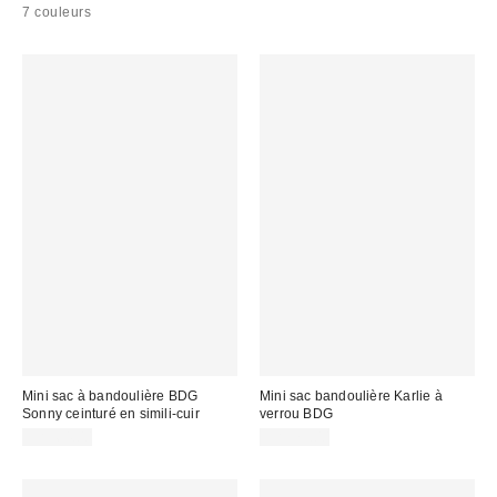
7 couleurs
Mini sac à bandoulière BDG
Mini sac bandoulière Karlie à
Sonny ceinturé en simili-cuir
verrou BDG
CA$64.00
CA$79.00