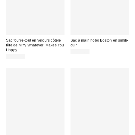
Sac fourre-tout en velours côtelé
Sac à main hobo Boston en simili-
tête de Miffy Whatever! Makes You
cuir
Happy
CA$94.00
CA$84.00