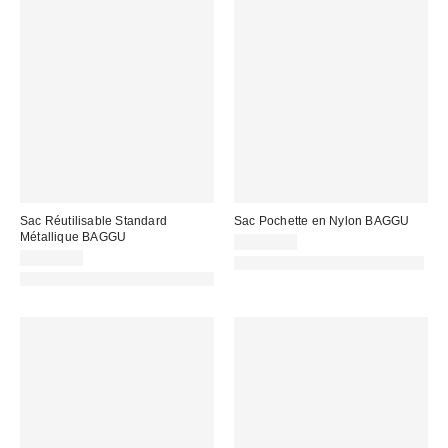
Sac Réutilisable Standard
Sac Pochette en Nylon BAGGU
Métallique BAGGU
CA$59.00
CA$29.00
Fait de matériaux responsables
Made with Responsible Material