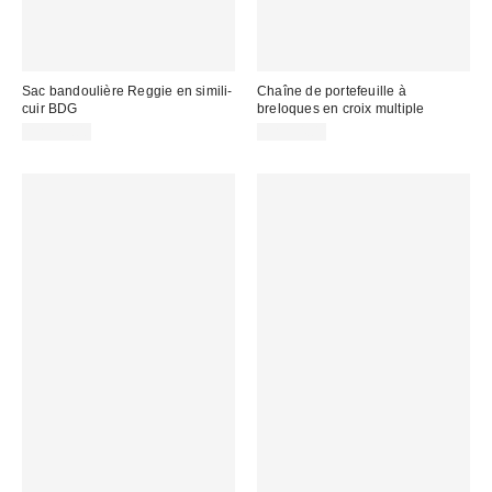
Sac bandoulière Reggie en simili-
Chaîne de portefeuille à
cuir BDG
breloques en croix multiple
CA$79.00
CA$34.00