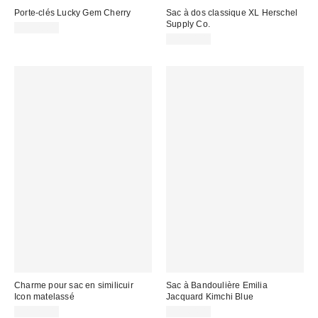
Porte-clés Lucky Gem Cherry
Sac à dos classique XL Herschel
Supply Co.
CA$20.00
CA$94.00
Charme pour sac en similicuir
Sac à Bandoulière Emilia
Icon matelassé
Jacquard Kimchi Blue
CA$20.00
CA$64.00