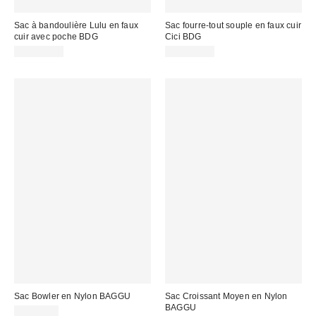
Sac à bandoulière Lulu en faux
Sac fourre-tout souple en faux cuir
cuir avec poche BDG
Cici BDG
CA$104.00
CA$104.00
Sac Bowler en Nylon BAGGU
Sac Croissant Moyen en Nylon
BAGGU
CA$69.00