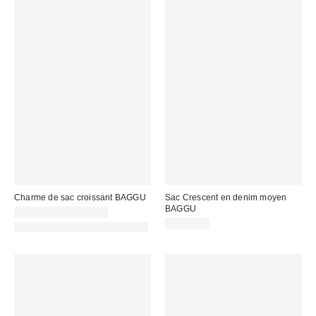
Charme de sac croissant BAGGU
Sac Crescent en denim moyen
BAGGU
CA$29.00 – CA$34.00
CA$79.00
Fait de matériaux responsables