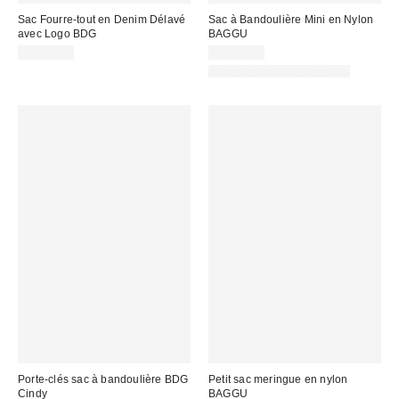
Sac Fourre-tout en Denim Délavé
Sac à Bandoulière Mini en Nylon
avec Logo BDG
BAGGU
CA$39.00
CA$64.00
Fait de matières recyclées
Porte-clés sac à bandoulière BDG
Petit sac meringue en nylon
Cindy
BAGGU