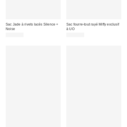
Sac Jade à rivets lacés Silence +
Sac fourre-tout rayé Miffy exclusif
Noise
à UO
CA$79.00
CA$29.00