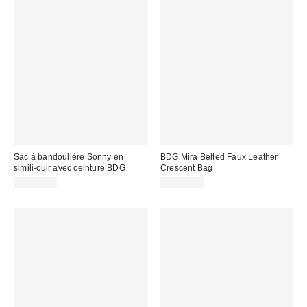
Sac à bandoulière Sonny en
BDG Mira Belted Faux Leather
simili-cuir avec ceinture BDG
Crescent Bag
CA$79.00
CA$79.00