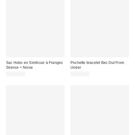
Sac Hobo en Similicuir à Franges
Pochette bracelet Bec Out From
Silence + Noise
Under
CA$79.00
CA$34.00