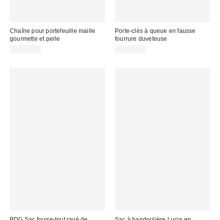
Chaîne pour portefeuille maille
Porte-clés à queue en fausse
gourmette et perle
fourrure duveteuse
CA$39.00
CA$34.00
BDG Sac fourre-tout rayé de
Sac à bandoulière Lucia en