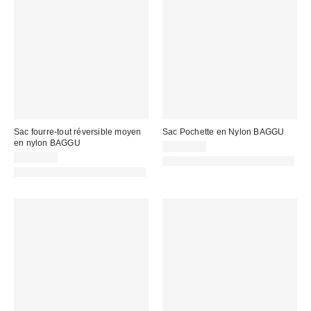
Sac fourre-tout réversible moyen
Sac Pochette en Nylon BAGGU
en nylon BAGGU
CA$64.00
CA$74.00
Fait de matériaux responsables
Fait de matériaux responsables