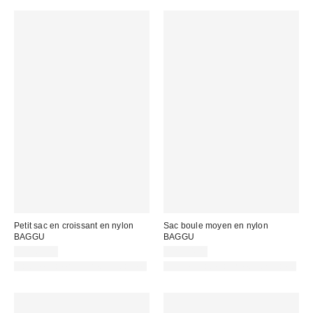
Petit sac en croissant en nylon
Sac boule moyen en nylon
BAGGU
BAGGU
CA$69.00
CA$84.00
Fait de matériaux responsables
Fait de matériaux responsables