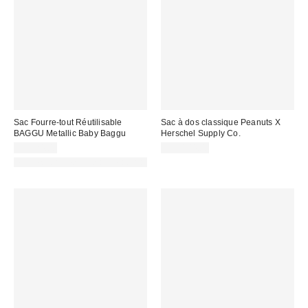
Sac Fourre-tout Réutilisable
Sac à dos classique Peanuts X
BAGGU Metallic Baby Baggu
Herschel Supply Co.
CA$24.00
CA$104.00
Made with Responsible Material