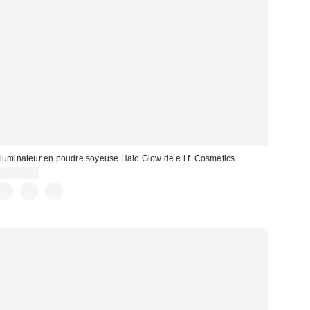
lluminateur en poudre soyeuse Halo Glow de e.l.f. Cosmetics
CA$12.00