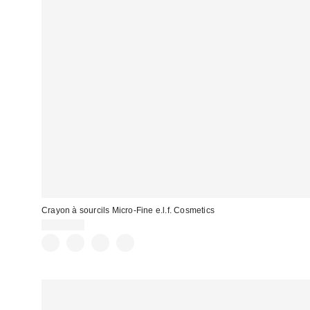
Crayon à sourcils Micro-Fine e.l.f. Cosmetics
CA$11.00