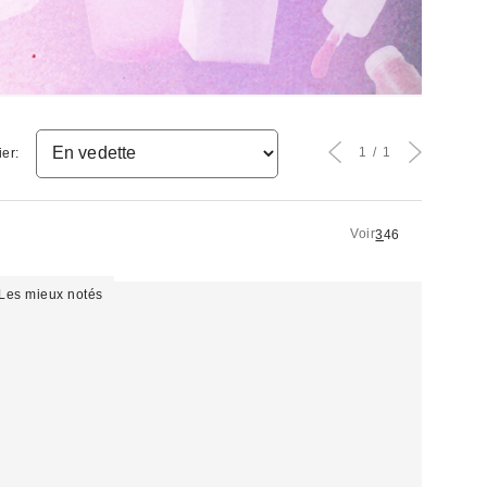
1
1
ier:
Voir
3
4
6
Les mieux notés