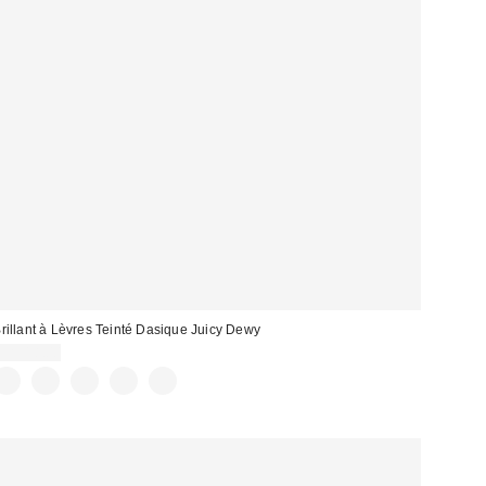
rillant à Lèvres Teinté Dasique Juicy Dewy
CA$18.00