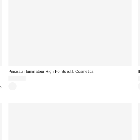
Pinceau illuminateur High Points e.l.f. Cosmetics
I
CA$8.00