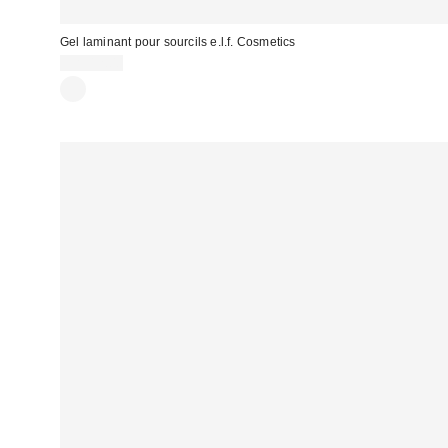
Gel laminant pour sourcils e.l.f. Cosmetics
CA$12.00