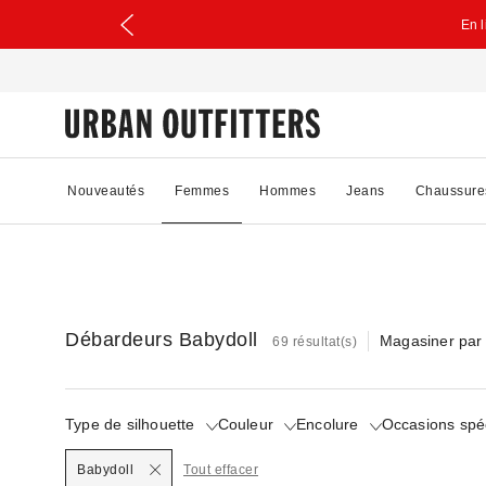
En 
Nouveautés
Femmes
Hommes
Jeans
Chaussure
Débardeurs Babydoll
Magasiner par 
69 résultat(s)
Type de silhouette
Couleur
Encolure
Occasions spé
Selected
Babydoll
Tout effacer