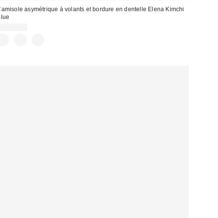
amisole asymétrique à volants et bordure en dentelle Elena Kimchi
lue
CA$64.00