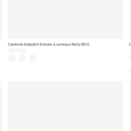
Camisole Babydoll froncée à carreaux Molly BDG
C
CA$54.00