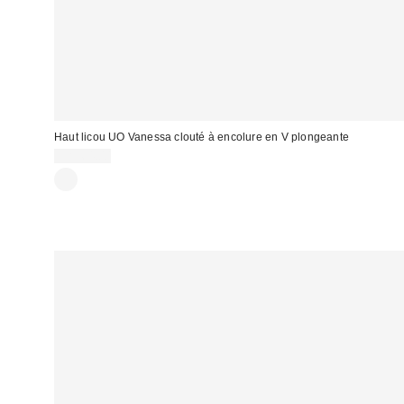
Haut licou UO Vanessa clouté à encolure en V plongeante
CA$64.00