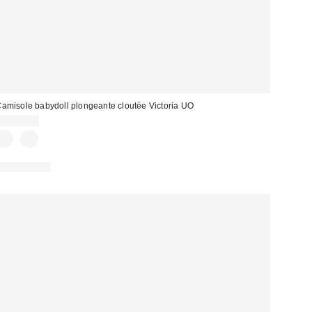
amisole babydoll plongeante cloutée Victoria UO
CA$64.00
100 % Coton