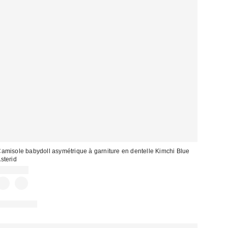
amisole babydoll asymétrique à garniture en dentelle Kimchi Blue
sterid
CA$59.00
100 % Coton