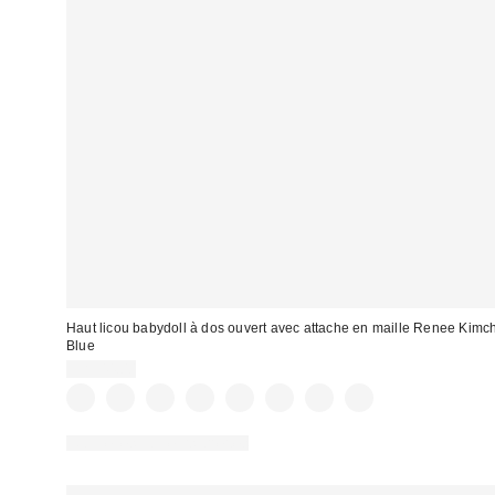
Haut licou babydoll à dos ouvert avec attache en maille Renee Kimch
Blue
CA$44.00
Nouvelles couleurs offertes