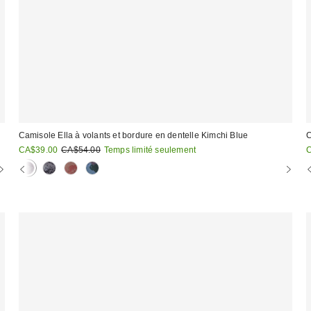
Camisole Ella à volants et bordure en dentelle Kimchi Blue
C
Prix
Prix
P
CA$39.00
CA$54.00
Temps limité seulement
courant
soldé
s
:
:
: