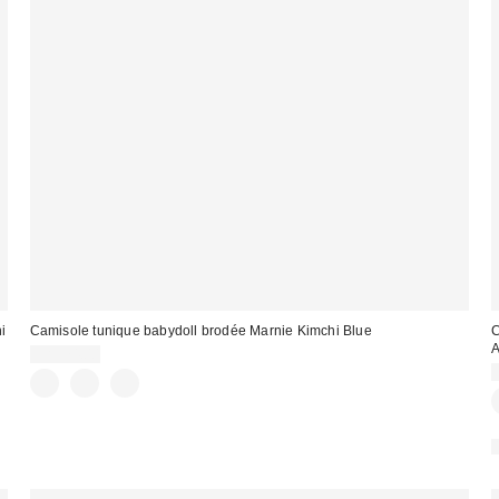
i
Camisole tunique babydoll brodée Marnie Kimchi Blue
C
A
CA$74.00