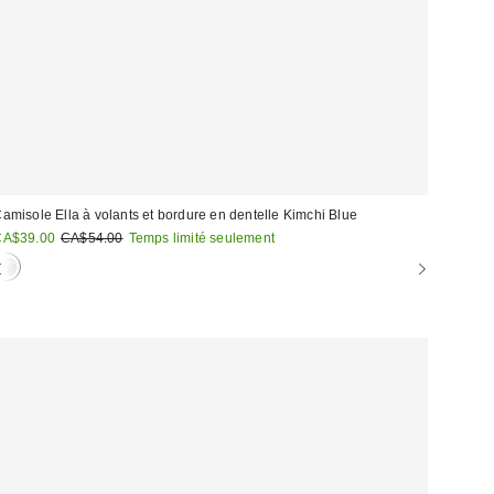
amisole Ella à volants et bordure en dentelle Kimchi Blue
rix
Prix
CA$39.00
CA$54.00
Temps limité seulement
courant
oldé
: