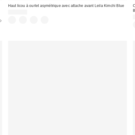
Haut licou à ourlet asymétrique avec attache avant Leila Kimchi Blue
C
B
CA$64.00