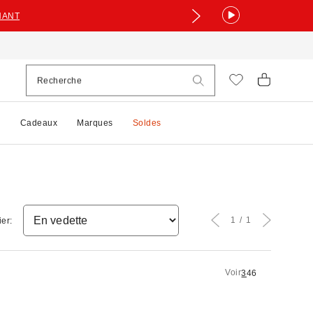
NANT
e
Cadeaux
Marques
Soldes
1
1
ier:
Voir
3
4
6