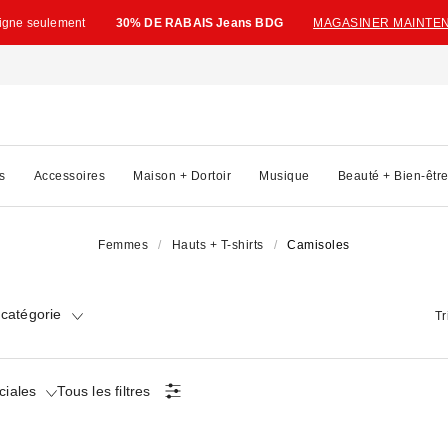
ligne seulement
30% DE RABAIS Jeans BDG
MAGASINER MAINTE
s
Accessoires
Maison + Dortoir
Musique
Beauté + Bien-êtr
Femmes
Hauts + T-shirts
Camisoles
catégorie
Tr
ciales
Tous les filtres