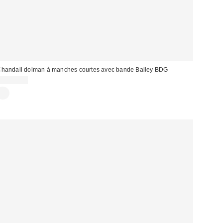
handail dolman à manches courtes avec bande Bailey BDG
CA$79.00