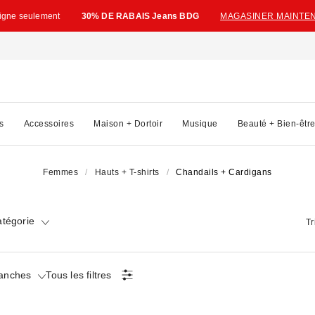
ligne seulement
30% DE RABAIS Jeans BDG
MAGASINER MAINTE
s
Accessoires
Maison + Dortoir
Musique
Beauté + Bien-êtr
Femmes
Hauts + T-shirts
Chandails + Cardigans
atégorie
Tr
anches
Tous les filtres