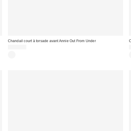
Chandail court à torsade avant Annie Out From Under
C
CA$79.00