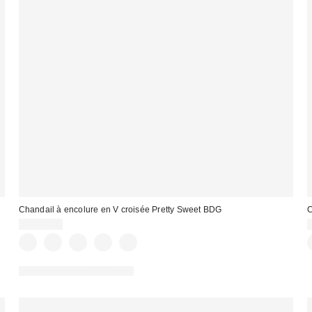
Chandail à encolure en V croisée Pretty Sweet BDG
C
CA$64.00
Nouvelles couleurs offertes