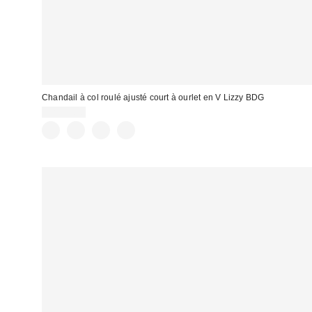
Chandail à col roulé ajusté court à ourlet en V Lizzy BDG
CA$59.00