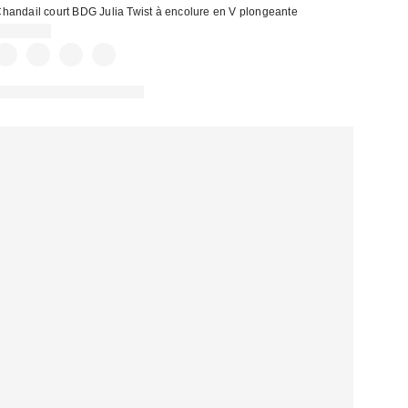
handail court BDG Julia Twist à encolure en V plongeante
CA$64.00
Nouvelles couleurs offertes