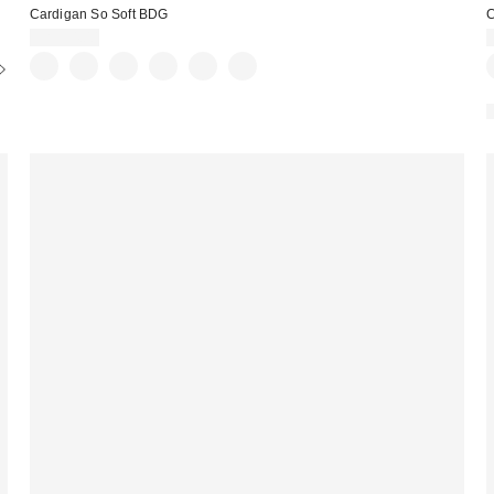
Cardigan So Soft BDG
C
CA$54.00