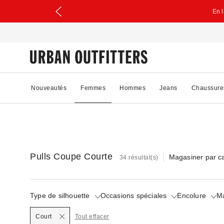
En 
Nouveautés
Femmes
Hommes
Jeans
Chaussure
Pulls Coupe Courte
Magasiner par c
34 résultat(s)
Type de silhouette
Occasions spéciales
Encolure
M
Selected
Court
Tout effacer