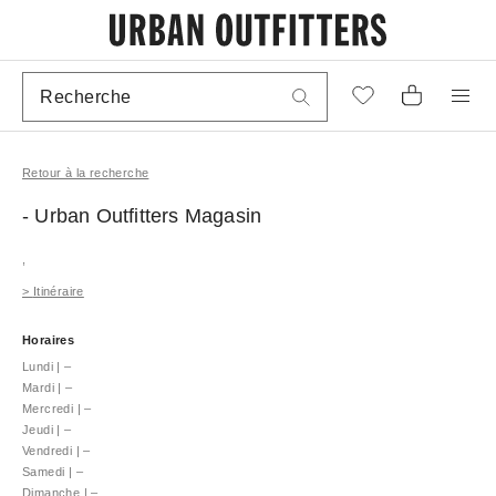
Retour à la recherche
- Urban Outfitters
Magasin
,
>
Itinéraire
Horaires
Lundi
|
–
Mardi
|
–
Mercredi
|
–
Jeudi
|
–
Vendredi
|
–
Samedi
|
–
Dimanche
|
–