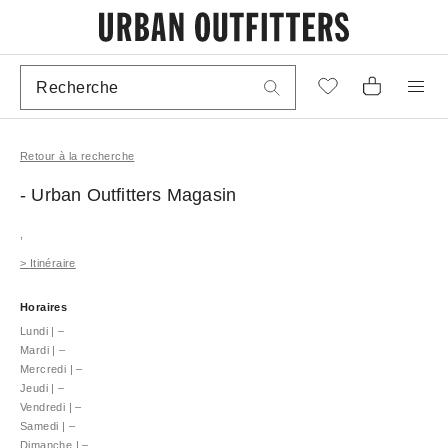
Retour à la recherche
- Urban Outfitters
Magasin
,
>
Itinéraire
Horaires
Lundi
|
–
Mardi
|
–
Mercredi
|
–
Jeudi
|
–
Vendredi
|
–
Samedi
|
–
Dimanche
|
–