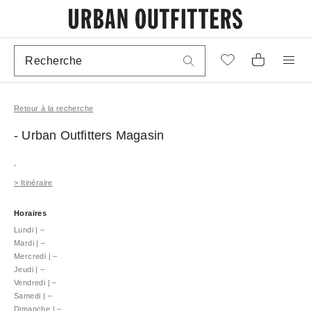
Retour à la recherche
- Urban Outfitters
Magasin
,
>
Itinéraire
Horaires
Lundi
|
–
Mardi
|
–
Mercredi
|
–
Jeudi
|
–
Vendredi
|
–
Samedi
|
–
Dimanche
|
–