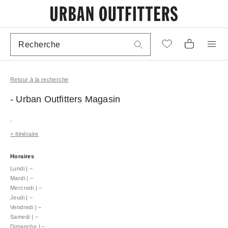
Retour à la recherche
- Urban Outfitters
Magasin
,
>
Itinéraire
Horaires
Lundi
|
–
Mardi
|
–
Mercredi
|
–
Jeudi
|
–
Vendredi
|
–
Samedi
|
–
Dimanche
|
–