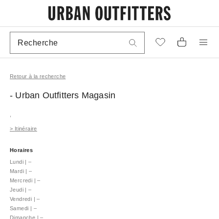
Retour à la recherche
- Urban Outfitters
Magasin
,
>
Itinéraire
Horaires
Lundi
|
–
Mardi
|
–
Mercredi
|
–
Jeudi
|
–
Vendredi
|
–
Samedi
|
–
Dimanche
|
–