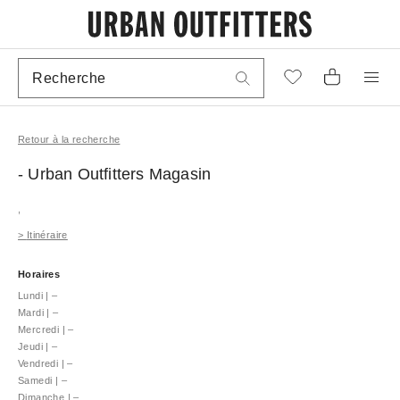
Retour à la recherche
- Urban Outfitters
Magasin
,
>
Itinéraire
Horaires
Lundi
|
–
Mardi
|
–
Mercredi
|
–
Jeudi
|
–
Vendredi
|
–
Samedi
|
–
Dimanche
|
–