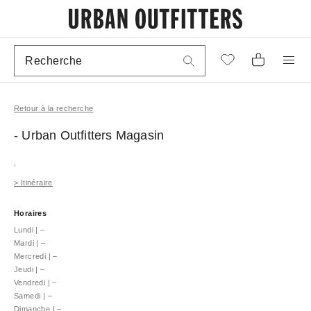
Retour à la recherche
- Urban Outfitters
Magasin
,
>
Itinéraire
Horaires
Lundi
|
–
Mardi
|
–
Mercredi
|
–
Jeudi
|
–
Vendredi
|
–
Samedi
|
–
Dimanche
|
–