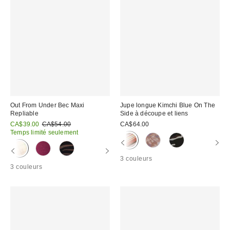
Out From Under Bec Maxi
Jupe longue Kimchi Blue On The
Repliable
Side à découpe et liens
Prix
Prix
CA$39.00
CA$54.00
CA$64.00
courant
soldé
Temps limité seulement
:
:
3 couleurs
3 couleurs