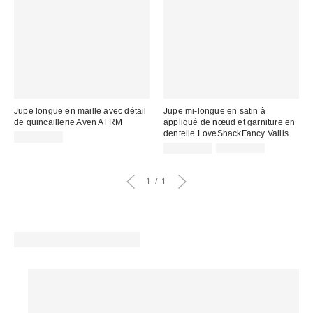
Jupe longue en maille avec détail
Jupe mi-longue en satin à
de quincaillerie Aven AFRM
appliqué de nœud et garniture en
dentelle LoveShackFancy Vallis
CA$154.00
Prix
Prix
CA$196.99
CA$479.00
courant
soldé
:
:
1
1