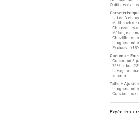
en maille douce
Outfitters exclus
Caractéristiqu
- Lot de 3 chau
- Multi-pack de
- Chaussettes m
- Mélange de ma
- Chevillier en 
- Longueur mi-m
- Exclusivité UO
Contenu + Entr
- Comprend 3 p
- 75% coton, 2
- Lavage en ma
- Importé
Taille + Ajuste
- Longueur mi-m
- Convient aux 
Expédition + r