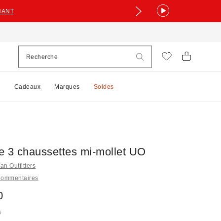
NANT
e
Cadeaux
Marques
Soldes
e 3 chaussettes mi-mollet UO
an Outfitters
Commentaires
0
s