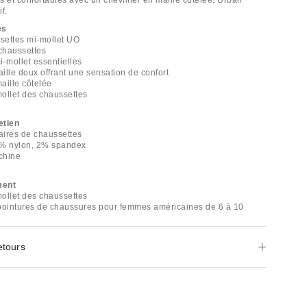
s et confortables avec un chevillier en maille côtelée. Urban
if.
es
ssettes mi-mollet UO
 chaussettes
i-mollet essentielles
ille doux offrant une sensation de confort
maille côtelée
ollet des chaussettes
etien
aires de chaussettes
3% nylon, 2% spandex
chine
ment
ollet des chaussettes
pointures de chaussures pour femmes américaines de 6 à 10
etours