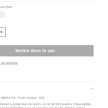
lanc/Noir
UE
Mettre dans le sac
te de souhaits
e
98834781;
Code couleur :
001
ollet à porter tous les jours, en lot de trois paires. Chaussettes