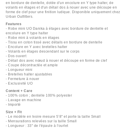
en bordure de dentelle, dotée d'un encolure en Y type halter, de
volants en étages et d'un détail dos à nouer avec une découpe en
forme de clef pour une finition ludique. Disponible uniquement chez
Urban Outfitters.
Features
- Robe mini UO Danika à étages avec bordure de dentelle et
encolure en Y type halter
- Robe mini à volants en étages
- Tissu en coton tissé avec détails en bordure de dentelle
- Encolure en Y avec bretelles halter
- Volants en étages descendant sur le corps
- Dos ouvert
- Détail dos avec nœud à nouer et découpe en forme de clef
- Coupe décontractée et ample
- Longueur mini
- Bretelles halter ajustables
- Fermeture à nouer
- Exclusivité UO
Content + Care
- 100% coton ; dentelle 100% polyester
- Lavage en machine
- Importé
Size + Fit
- Le modèle en Ivoire mesure 5’8" et porte la taille Small
- Mensurations relevées sur la taille Small
- Longueur : 33" de l'épaule à l'ourlet