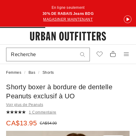
En ligne seulement
30% DE RABAIS Jeans BDG
MAGASINER MAINTENANT
Femmes
Bas
Shorts
Shorty boxer à bordure de dentelle
Peanuts exclusif à UO
Voir plus de Peanuts
1 Commentaire
Prix soldé :
CA$13.95
Prix courant :
CA$54.00