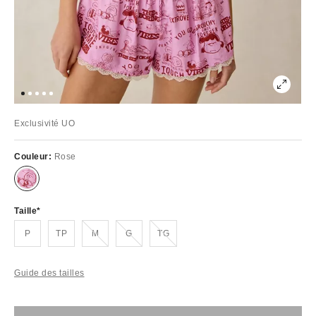
Exclusivité UO
Couleur:
Rose
Taille
Épuisé
Épuisé
Épuisé
P
TP
M
G
TG
Guide des tailles