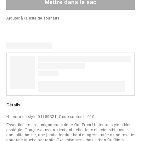
Mettre dans le sac
Ajouter à la liste de souhaits
Détails
Numéro de style
91789321;
Code couleur :
010
Essentielle et trop mignonne culotte Out From Under au style bikini
espiègle. Conçue dans un tricot pointelle doux et extensible avec
une taille basse, une jambe fendue haut et agrémentée d'une rosette
pour une touche adorable. Exclusivement chez Urban Outfitters.