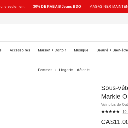
ligne seulement
30% DE RABAIS Jeans BDG
MAGASINER MAINTE
s
Accessoires
Maison + Dortoir
Musique
Beauté + Bien-êtr
Femmes
Lingerie + détente
Sous-vête
Markie O
Voir plus de Ou
10
CA$11.0