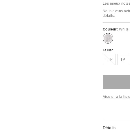
Les mieux noté
Nous avons actua
détails.
Couleur:
White
Taille
Épuisé
TTP
TP
Ajouter à la lis
Détails