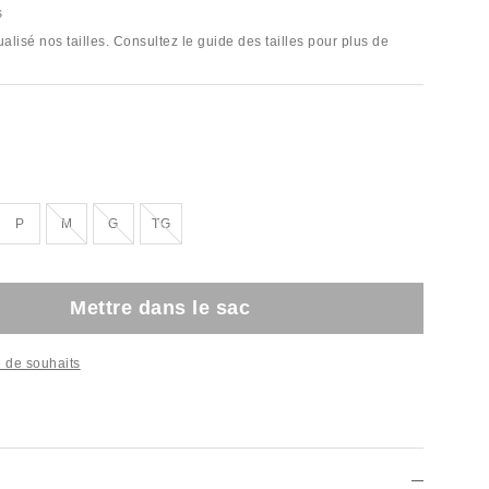
s
lisé nos tailles. Consultez le guide des tailles pour plus de
Épuisé
Épuisé
Épuisé
P
M
G
TG
Mettre dans le sac
te de souhaits