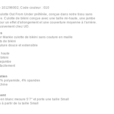
e
101296002;
Code couleur :
010
culotte Out From Under préférée, conçue dans notre tissu sans
re. Culotte de bikini conçue avec une taille mi-haute, une jambe
ur un effet d'allongement et une couverture moyenne à l'arrière.
lusivement chez UO.
es
r Markie culotte de bikini sans couture en maille
s de bikini
outure douce et extensible
e
 haute
bikini
trejambe
 facilement
etien
1% polyamide, 4% spandex
chine
ment
en blanc mesure 5’7" et porte une taille Small
 à partir de la taille Small