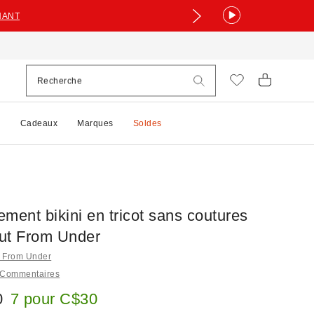
NANT
e
Cadeaux
Marques
Soldes
ment bikini en tricot sans coutures
ut From Under
t From Under
 Commentaires
0
7 pour C$30