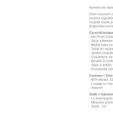
Numéro de styl
Votre nouvelle 
couture signatu
coupée haute po
Disponible exc
Caractéristiqu
- Out From Unde
- Sous-vêtement
- Maille sans c
- Taille mi-haut
- Jambe coupée
- Couverture de 
- Doublé à l'en
- Style à enfiler
- Exclusivité UO
Contenu + Entr
- 85% Modal, 1
- Lavage en ma
- Importé
Taille + Ajuste
- Le mannequin 
- Mesures prises
- Taille : 22"