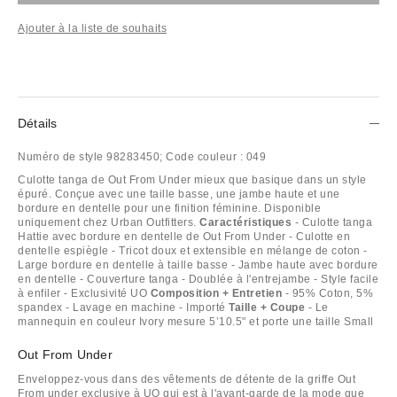
Ajouter à la liste de souhaits
Détails
Numéro de style
98283450;
Code couleur :
049
Culotte tanga de Out From Under mieux que basique dans un style
épuré. Conçue avec une taille basse, une jambe haute et une
bordure en dentelle pour une finition féminine. Disponible
uniquement chez Urban Outfitters.
Caractéristiques
- Culotte tanga
Hattie avec bordure en dentelle de Out From Under - Culotte en
dentelle espiègle - Tricot doux et extensible en mélange de coton -
Large bordure en dentelle à taille basse - Jambe haute avec bordure
en dentelle - Couverture tanga - Doublée à l'entrejambe - Style facile
à enfiler - Exclusivité UO
Composition + Entretien
- 95% Coton, 5%
spandex - Lavage en machine - Importé
Taille + Coupe
- Le
mannequin en couleur Ivory mesure 5’10.5" et porte une taille Small
Out From Under
Enveloppez-vous dans des vêtements de détente de la griffe Out
From under exclusive à UO qui est à l'avant-garde de la mode que