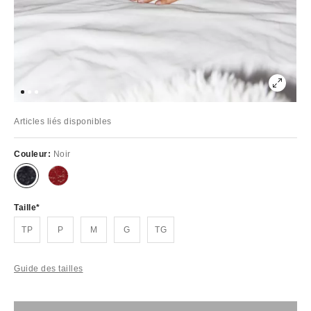
Articles liés disponibles
Couleur:
Noir
Taille
TP
P
M
G
TG
Guide des tailles