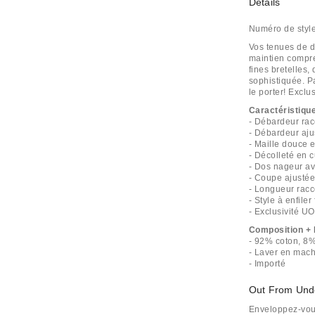
Détails
Numéro de styl
Vos tenues de d
maintien compres
fines bretelles,
sophistiquée. Pa
le porter! Excl
Caractéristiqu
- Débardeur ra
- Débardeur aju
- Maille douce e
- Décolleté en cu
- Dos nageur av
- Coupe ajustée
- Longueur racc
- Style à enfiler
- Exclusivité UO
Composition + 
- 92% coton, 8
- Laver en mach
- Importé
Out From Und
Enveloppez-vous