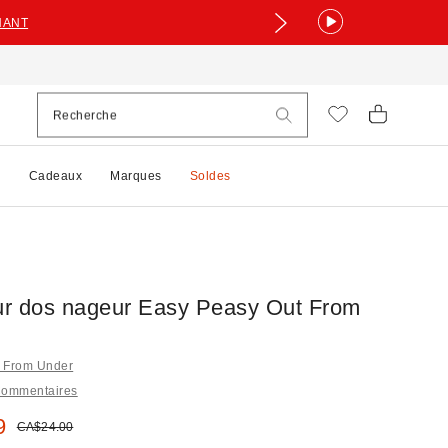
NANT
e
Cadeaux
Marques
Soldes
r dos nageur Easy Peasy Out From
t From Under
Commentaires
 :
9
Prix courant :
CA$24.00