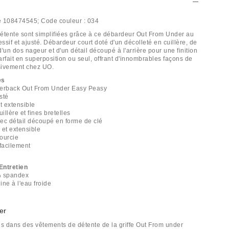
e
108474545;
Code couleur :
034
étente sont simplifiées grâce à ce débardeur Out From Under au
sif et ajusté. Débardeur court doté d'un décolleté en cuillère, de
 d'un dos nageur et d'un détail découpé à l'arrière pour une finition
rfait en superposition ou seul, offrant d'innombrables façons de
usivement chez UO.
es
cerback Out From Under Easy Peasy
sté
t extensible
illère et fines bretelles
ec détail découpé en forme de clé
 et extensible
ourcie
 facilement
Entretien
% spandex
ine à l'eau froide
er
 dans des vêtements de détente de la griffe Out From under