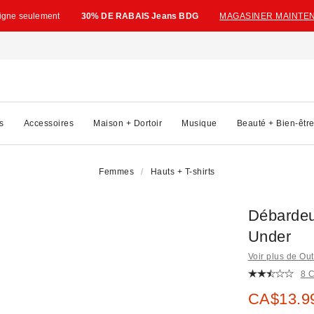
ligne seulement
30% DE RABAIS Jeans BDG
MAGASINER MAINTE
s
Accessoires
Maison + Dortoir
Musique
Beauté + Bien-êtr
Femmes
Hauts + T-shirts
Débardeu
Under
Voir plus de Ou
8 
Prix soldé
CA$13.9