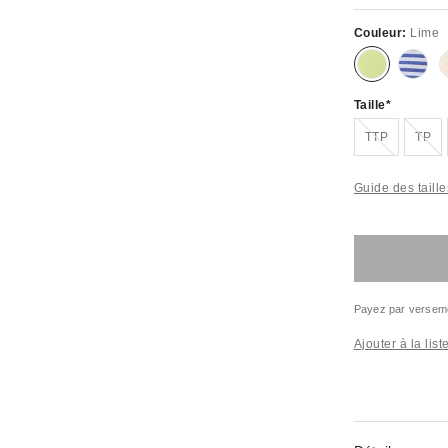
Couleur:
Lime
Taille
Épuisé
Épu
TTP
TP
Guide des taille
Payez par versem
Ajouter à la lis