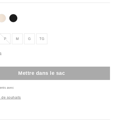
isé
Épuisé
P
M
G
TG
s
Mettre dans le sac
ents avec
te de souhaits