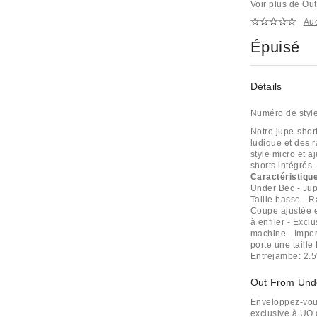
Voir plus de Ou
Au
Épuisé
Détails
Numéro de styl
Notre jupe-shor
ludique et des r
style micro et a
shorts intégrés.
Caractéristiqu
Under Bec - Jupe
Taille basse - R
Coupe ajustée et
à enfiler - Excl
machine - Impo
porte une taille 
Entrejambe: 2.5
Out From Und
Enveloppez-vous
exclusive à UO 