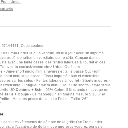
t From Under
cun avis
e
97144471;
Code couleur :
t Out From Under la plus vendue, mise à jour avec un imprimé
ayures d'inspiration universitaire sur le côté. Conçue dans un
justé avec une taille basse, des fentes latérales à l'ourlet et des
 Trouvez-la exclusivement chez Urban Outfitters.
es
- Jupe-short micro mini à rayures et taille basse Out From
-short mini taille basse - Tissu imprimé doux et extensible -
ayures sur les côtés - Fentes latérales à l'ourlet - Shorts intégrés -
 extensible - Longueur micro mini - Doublure shorts - Style facile
usivité UO
Contenu + Soin
- 95% Coton, 5% spandex - Lavage en
rté
Taille + Coupe
- Le mannequin en Marine mesure 5’10.5" et
Petite - Mesures prises de la taille Petite - Taille: 26" -
"
er
 dans des vêtements de détente de la griffe Out From under
qui est à l'avant-garde de la mode que vous voudrez portez en