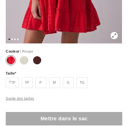
Couleur:
Rouge
Taille
Épuisé
TTP
TP
P
M
G
TG
Guide des tailles
Mettre dans le sac