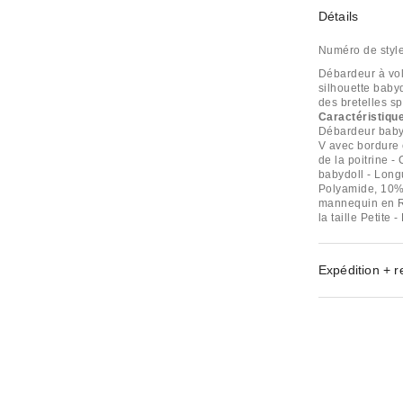
Détails
Numéro de styl
Débardeur à vol
silhouette babyd
des bretelles spa
Caractéristiqu
Débardeur babyd
V avec bordure e
de la poitrine -
babydoll - Longu
Polyamide, 10%
mannequin en Ro
la taille Petite 
Expédition + r