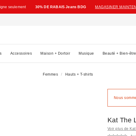
ligne seulement
30% DE RABAIS Jeans BDG
MAGASINER MAINTE
s
Accessoires
Maison + Dortoir
Musique
Beauté + Bien-êtr
Femmes
Hauts + T-shirts
Nous sommes
Kat The 
Voir plus de Ka