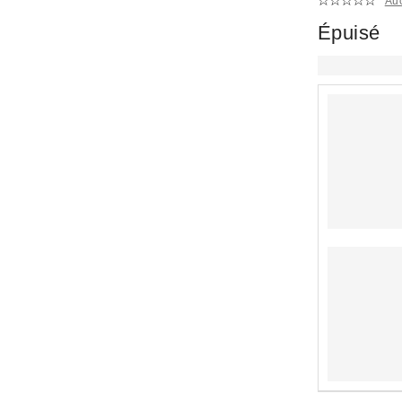
Au
Épuisé