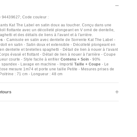
e
94439627;
Code couleur :
ants Kat The Label en satin doux au toucher. Conçu dans une
oll flottante avec un décolleté plongeant en V orné de dentelle,
ghetti et des détails de liens à l'avant et à l'arrière.
es
- Camisole en satin avec dentelle de Sorrente Kat The Label -
oll en satin - Satin doux et extensible - Décolleté plongeant en
n dentelle et bretelles spaghetti - Détail de lien à nouer à l'avant
 Corps évasé et flottant - Détail de lien à nouer à l'arrière - Coupe
eur courte - Style facile à enfiler
Contenu + Soin
- 90%
 spandex - Lavage en machine - Importé
Taille + Coupe
- Le
se mesure 1m74 et porte une taille Petite - Mesures prises de
- Poitrine : 71 cm - Longueur : 48 cm
etours