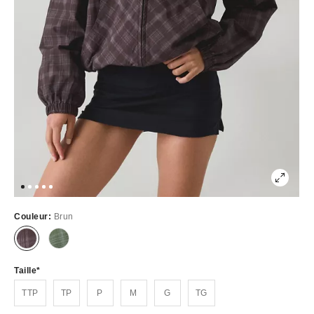
Couleur:
Brun
Épuisé
Épuisé
Taille
TTP
TP
P
M
G
TG