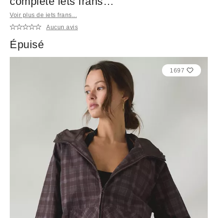
complète iets frans…
Voir plus de iets frans...
Aucun avis
Épuisé
1697