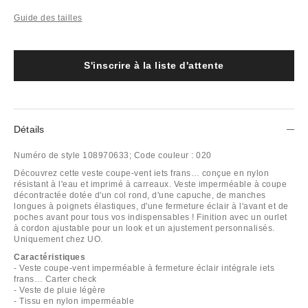
Guide des tailles
S'inscrire à la liste d'attente
Détails
Numéro de style
108970633;
Code couleur :
020
Découvrez cette veste coupe-vent iets frans… conçue en nylon
résistant à l'eau et imprimé à carreaux. Veste imperméable à coupe
décontractée dotée d'un col rond, d'une capuche, de manches
longues à poignets élastiques, d'une fermeture éclair à l'avant et de
poches avant pour tous vos indispensables ! Finition avec un ourlet
à cordon ajustable pour un look et un ajustement personnalisés.
Uniquement chez UO.
Caractéristiques
- Veste coupe-vent imperméable à fermeture éclair intégrale iets
frans… Carter check
- Veste de pluie légère
- Tissu en nylon imperméable