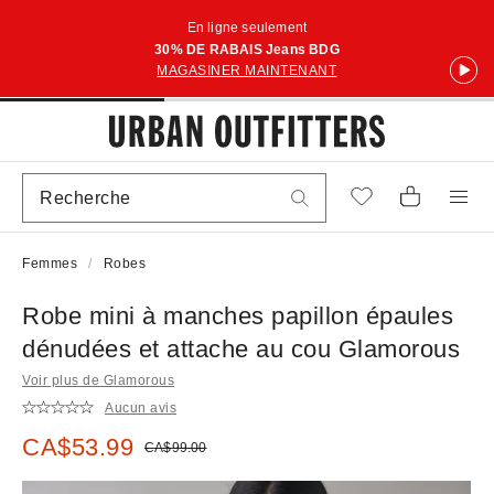
En ligne seulement
30% DE RABAIS Jeans BDG
MAGASINER MAINTENANT
Femmes
Robes
Robe mini à manches papillon épaules
dénudées et attache au cou Glamorous
Voir plus de Glamorous
Aucun avis
Prix soldé :
CA$53.99
Prix courant :
CA$99.00