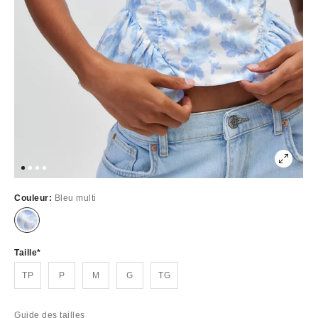
Couleur:
Bleu multi
Épuisé
Taille
TP
P
M
G
TG
Guide des tailles