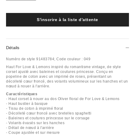
S'inscrire à la liste d'attente
Détails
Numéro de style
91483784;
Code couleur :
049
Haut For Love & Lemons inspiré du romantisme vintage, de style
corset ajusté avec baleines et coutures princesse. Conçu en
popeline de coton avec un imprimé de roses, présentant un
décolleté cœur froncé, des volants volumineux sur les hanches et un
nœud à nouer à l'arrière.
Caractéristiques
- Haut corset à nouer au dos Oliver floral de For Love & Lemons
- Haut bustier à basque
- Tissu de coton à imprimé floral
- Décolleté cœur froncé avec bretelles spaghetti
- Baleines et coutures princesse sur le corsage
- Volants évasés sur les hanches
- Détail de nœud à l'arrière
- Coupe ajustée et sur mesure