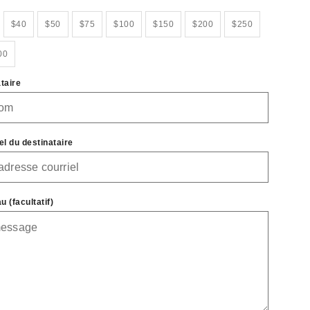
$40
$50
$75
$100
$150
$200
$250
00
taire
l du destinataire
 (facultatif)