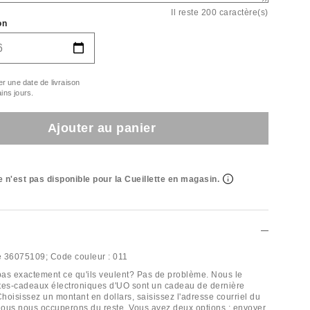
Il reste 200 caractère(s)
on
er une date de livraison
ins jours.
Ajouter au panier
e n'est pas disponible pour la Cueillette en magasin.
e
36075109;
Code couleur :
011
as exactement ce qu'ils veulent? Pas de problème. Nous le
tes-cadeaux électroniques d'UO sont un cadeau de dernière
Choisissez un montant en dollars, saisissez l'adresse courriel du
 nous nous occuperons du reste. Vous avez deux options : envoyer