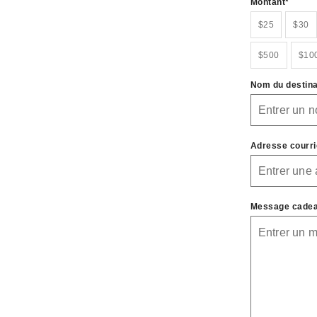
Montant
$25
$30
$500
$10
Nom du destina
Adresse courrie
Message cadeau