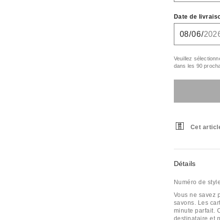
Date de livrais
Veuillez sélectionn
dans les 90 procha
Cet articl
Détails
Numéro de styl
Vous ne savez p
savons. Les car
minute parfait. 
destinataire et