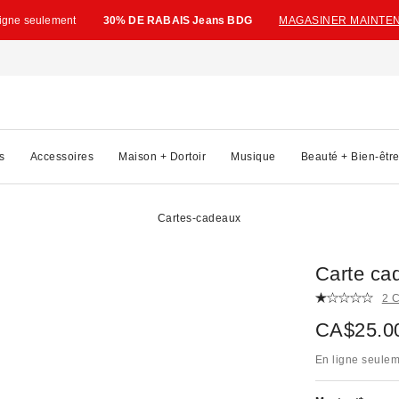
ligne seulement
30% DE RABAIS Jeans BDG
MAGASINER MAINTE
s
Accessoires
Maison + Dortoir
Musique
Beauté + Bien-êtr
Cartes-cadeaux
Carte ca
2 
CA$25.00
En ligne seule