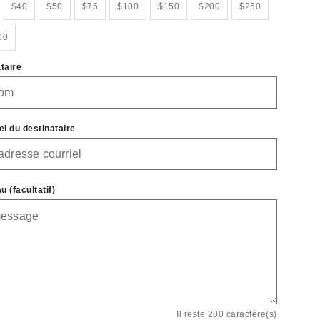
$40
$50
$75
$100
$150
$200
$250
00
taire
l du destinataire
 (facultatif)
Il reste 200 caractère(s)