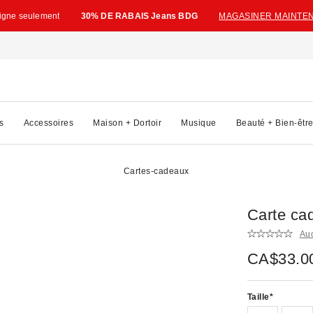
ligne seulement
30% DE RABAIS Jeans BDG
MAGASINER MAINTE
s
Accessoires
Maison + Dortoir
Musique
Beauté + Bien-êtr
Cartes-cadeaux
Carte ca
Au
CA$33.00
Taille