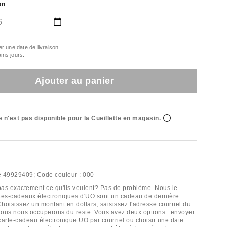
on
er une date de livraison
ins jours.
Ajouter au panier
e n'est pas disponible pour la Cueillette en magasin.
e
49929409;
Code couleur :
000
as exactement ce qu'ils veulent? Pas de problème. Nous le
tes-cadeaux électroniques d'UO sont un cadeau de dernière
Choisissez un montant en dollars, saisissez l'adresse courriel du
 nous nous occuperons du reste. Vous avez deux options : envoyer
 carte-cadeau électronique UO par courriel ou choisir une date