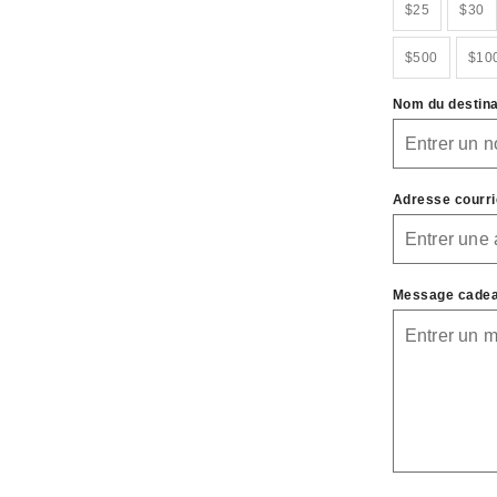
$25
$30
$500
$10
Nom du destina
Adresse courrie
Message cadeau