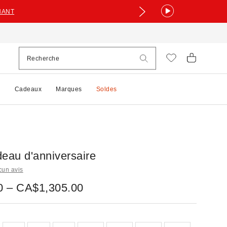
NANT
e
Cadeaux
Marques
Soldes
deau d'anniversaire
cun avis
 – CA$1,305.00