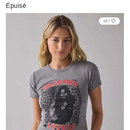
Épuisé
667