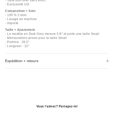
- Style pull-over sans effort
- Exclusivité UO
Composition + Soin
- 100 % Coton
- Lavage en machine
- Importé
Taille + Ajustement
- Le modèle en Dark Grey mesure 5’8" et porte une taille Small
- Mensurations prises pour la taille Small
- Poitrine : 28,5"
- Longueur : 22"
Expédition + retours
Vous l'aimez? Partagez-le!
S'ouvre