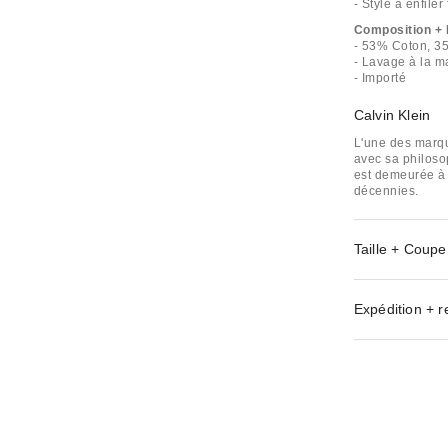
- Style à enfiler
Composition + 
- 53% Coton, 
- Lavage à la m
- Importé
Calvin Klein
L'une des marqu
avec sa philoso
est demeurée à 
décennies.
Taille + Coupe
Expédition + r