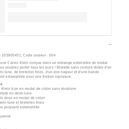
e
103905451;
Code couleur :
004
douce Calvin Klein conçue dans un mélange extensible de modal
s voudrez porter tous les jours ! Bralette sans couture dotée d'un
mi-lune, de bretelles fines, d'un dos nageur et d'une bande
rd estampillée pour une finition signature.
es
in Klein Icon en modal de coton sans doublure
olleté en demi-lune
ible doux en modal de coton
emi-lune et bretelles fines
ue jacquard estampillée
oyenne
e