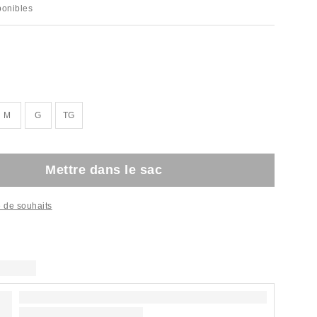
sponibles
M
G
TG
Mettre dans le sac
te de souhaits