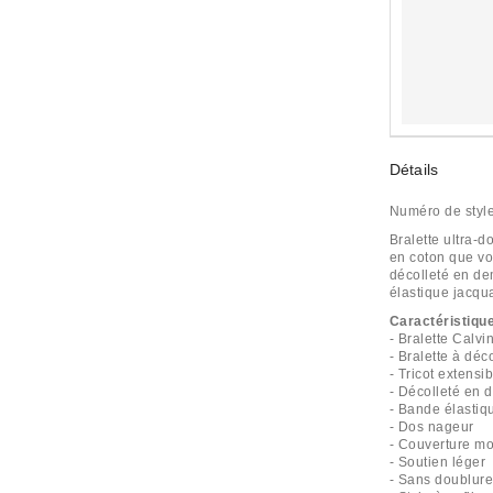
Détails
Numéro de styl
Bralette ultra-
en coton que vou
décolleté en de
élastique jacqua
Caractéristiqu
- Bralette Calv
- Bralette à déc
- Tricot extens
- Décolleté en d
- Bande élastiq
- Dos nageur
- Couverture m
- Soutien léger
- Sans doublur