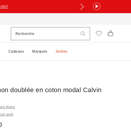
NANT
e
Cadeaux
Marques
Soldes
 non doublée en coton modal Calvin
vin Klein
cun avis
0