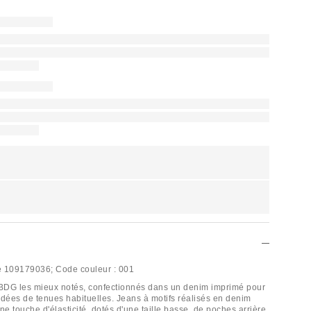
e
109179036;
Code couleur :
001
 BDG les mieux notés, confectionnés dans un denim imprimé pour
idées de tenues habituelles. Jeans à motifs réalisés en denim
e touche d'élasticité, dotés d'une taille basse, de poches arrière