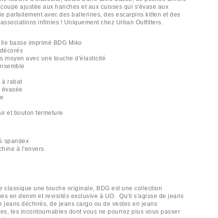
e coupe ajustée aux hanches et aux cuisses qui s'évase aux
e parfaitement avec des ballerines, des escarpins kitten et des
associations infinies ! Uniquement chez Urban Outfitters.
taille basse imprimé BDG Miko
 décorés
s moyen avec une touche d'élasticité
'ensemble
 à rabat
e évasée
le
s
air et bouton fermeture
% spandex
hine à l'envers
e classique une touche originale, BDG est une collection
ues en denim et revisités exclusive à UO. Qu'il s'agisse de jeans
de jeans déchirés, de jeans cargo ou de vestes en jeans
s, les incontournables dont vous ne pourrez plus vous passer