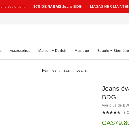
ligne seulement
30% DE RABAIS Jeans BDG
MAGASINER MAINTE
s
Accessoires
Maison + Dortoir
Musique
Beauté + Bien-êtr
Femmes
Bas
Jeans
Jeans év
BDG
Voir plus de B
3 
Prix soldé
CA$79.8