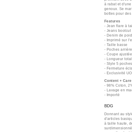
à rabat et d'un
genoux. Se mari
bottes pour des 
Features
- Jean flare à 
- Jeans bootcut
- Denim de poid
- Imprimé sur l
- Taille basse
- Poches arrière
- Coupe ajusté
- Longueur tota
- Style 5 poche
- Fermeture écl
- Exclusivité UO
Content + Care
- 98% Coton, 2
- Lavage en mac
- Importé
BDG
Donnant au styl
d'articles basiq
à taille haute, 
surdimensionnée