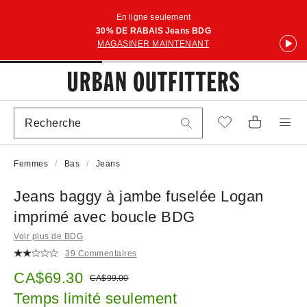
En ligne seulement
30% DE RABAIS Jeans BDG
MAGASINER MAINTENANT
Femmes
Bas
Jeans
Jeans baggy à jambe fuselée Logan
imprimé avec boucle BDG
Voir plus de BDG
39 Commentaires
Prix soldé :
CA$69.30
Prix courant :
CA$99.00
Temps limité seulement