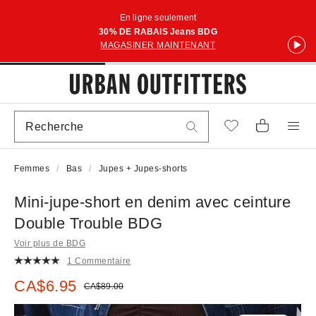
En ligne seulement
30% DE RABAIS Jeans BDG
MAGASINER MAINTENANT
Femmes
Bas
Jupes + Jupes-shorts
Mini-jupe-short en denim avec ceinture
Double Trouble BDG
Voir plus de BDG
1 Commentaire
Prix soldé :
CA$6.95
Prix courant :
CA$89.00