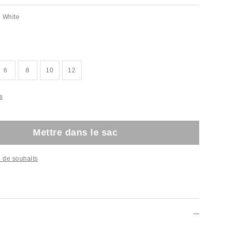
d White
6
8
10
12
s
Mettre dans le sac
te de souhaits