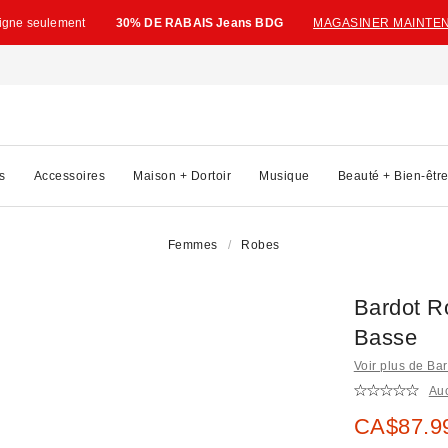
ligne seulement
30% DE RABAIS Jeans BDG
MAGASINER MAINTE
s
Accessoires
Maison + Dortoir
Musique
Beauté + Bien-êtr
Femmes
Robes
Bardot Ro
Basse
Voir plus de Ba
Au
Prix soldé
CA$87.9