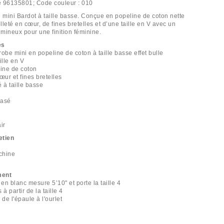
e
96135801;
Code couleur :
010
mini Bardot à taille basse. Conçue en popeline de coton nette
leté en cœur, de fines bretelles et d’une taille en V avec un
umineux pour une finition féminine.
es
 robe mini en popeline de coton à taille basse effet bulle
ille en V
line de coton
œur et fines bretelles
 à taille basse
vasé
ir
etien
chine
ment
n blanc mesure 5’10" et porte la taille 4
à partir de la taille 4
 de l'épaule à l'ourlet