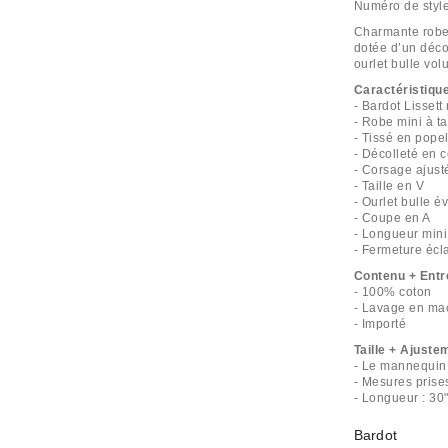
Numéro de styl
Charmante robe 
dotée d’un décol
ourlet bulle vol
Caractéristiqu
- Bardot Lissett
- Robe mini à ta
- Tissé en pope
- Décolleté en c
- Corsage ajusté
- Taille en V
- Ourlet bulle é
- Coupe en A
- Longueur mini
- Fermeture écla
Contenu + Entr
- 100% coton
- Lavage en ma
- Importé
Taille + Ajuste
- Le mannequin e
- Mesures prises 
- Longueur : 30"
Bardot