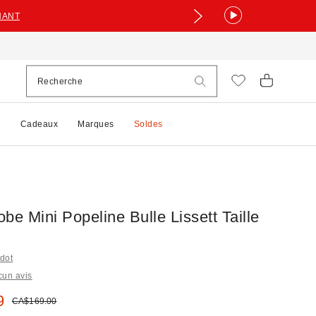
NANT
e
Cadeaux
Marques
Soldes
be Mini Popeline Bulle Lissett Taille
rdot
cun avis
 :
9
Prix courant :
CA$169.00