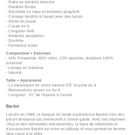
- Robe en dentelle blanche
- Dentelle florale
- Décolleté en cœur et bretelles spaghetti
- Corsage fendillé à l'avant avec des lacets
- Ourlet en boule
- Coupe en A
- Longueur midi
- Bretelles ajustables
- Doublée
- Fermeture éclair
Composition + Entretien
- 45% Polyamide, 40% coton, 15% spandex; doublure 100%
polyester
- Lavage en machine
- Importé
Taille + Ajustement
- La mannequin en ivoire mesure 5'9" et porte du 4
- Mensurations prises sur du 4
- Longueur : 51" de l'épaule à l'ourlet
Bardot
Lancée en 1996, la marque de mode australienne Bardot crée des
pièces tendance qui demeurent à l'avant-garde. Avec des imprimés
chics et des silhouettes intemporelles, la ligne de vêtements et
d'accessoires Bardot est riche en attitude et vous permet de donner
libre cours à la vôtre.