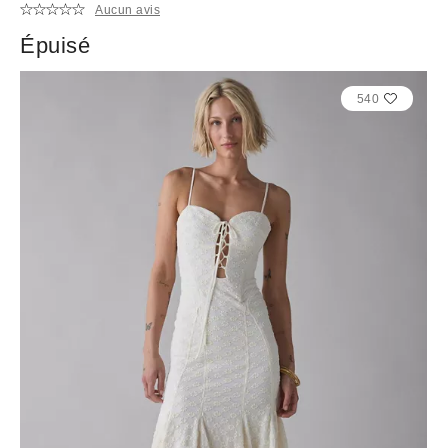
Aucun avis
Épuisé
540