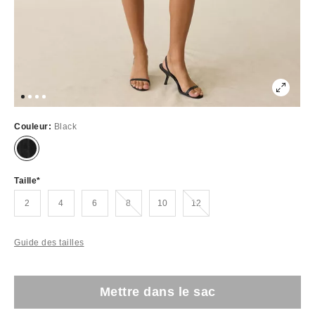
Couleur:
Black
Taille
Épuisé
Épuisé
2
4
6
8
10
12
Guide des tailles
Mettre dans le sac