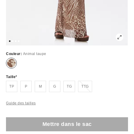
Couleur:
Animal taupe
Taille
Épuisé
TP
P
M
G
TG
TTG
Guide des tailles
Mettre dans le sac