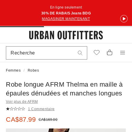
En ligne seulement
30% DE RABAIS Jeans BDG
MAGASINER MAINTENANT
Femmes
Robes
Robe longue AFRM Thelma en maille à
épaules dénudées et manches longues
Voir plus de AFRM
1 Commentaire
Prix soldé :
CA$87.99
Prix courant :
CA$169.00