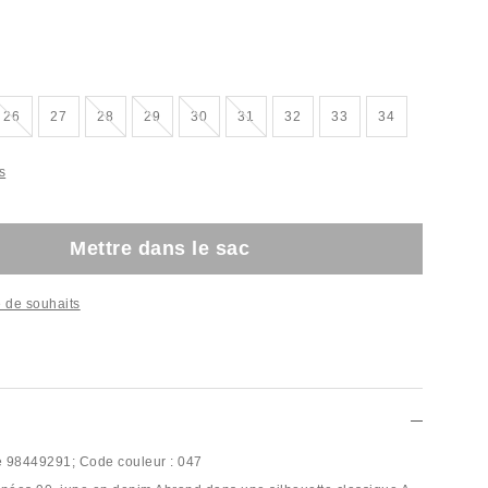
sé
Épuisé
Épuisé
Épuisé
Épuisé
Épuisé
26
27
28
29
30
31
32
33
34
s
Mettre dans le sac
te de souhaits
e
98449291;
Code couleur :
047