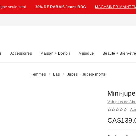
ligne seulement
30% DE RABAIS Jeans BDG
MAGASINER MAINTE
s
Accessoires
Maison + Dortoir
Musique
Beauté + Bien-êtr
Femmes
Bas
Jupes + Jupes-shorts
Mini-jup
Voir plus de Ab
Au
CA$139.