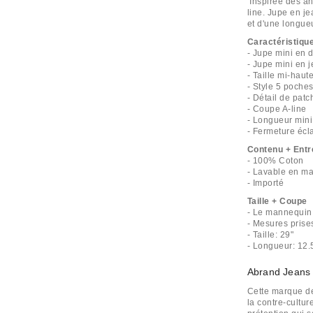
’Inspirée des a
line. Jupe en je
et d'une longueu
Caractéristiqu
- Jupe mini en 
- Jupe mini en 
- Taille mi-hau
- Style 5 poche
- Détail de pat
- Coupe A-line
- Longueur mini
- Fermeture écla
Contenu + Entr
- 100% Coton
- Lavable en m
- Importé
Taille + Coupe
- Le mannequin d
- Mesures prises
- Taille: 29"
- Longueur: 12.
Abrand Jeans
Cette marque d
la contre-cultu