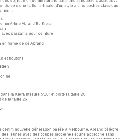
nnées 90, jupe en denim Abrand dans une silhouette classique A-
an dotée d'une taille mi-haute, d'un style à cinq poches classique
r mini.
es
denim A-line Abrand 95 Kiera
jean
te avec passants pour ceinture
s
ch en forme de dé Abrand
ir et boutons
etien
achine
ans la Kiera mesure 5'10" et porte la taille 26
 de la taille 26
5"
e denim nouvelle génération basée à Melbourne, Abrand célèbre
re des jeunes avec des coupes modernes et une approche sans