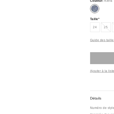
Couleur:
Kiera
Taille
Épui
24
25
Guide des taille
Ajouter à la lis
Détails
Numéro de styl