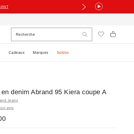
NANT
e
Cadeaux
Marques
Soldes
e en denim Abrand 95 Kiera coupe A
rand Jeans
cun avis
00