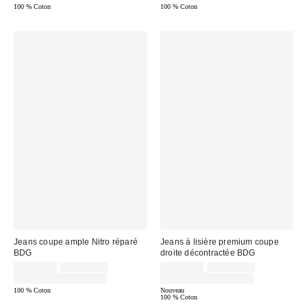
:
:
:
:
100 % Coton
100 % Coton
Jeans coupe ample Nitro réparé
Jeans à lisière premium coupe
BDG
droite décontractée BDG
Prix
Prix
Prix
Prix
CA$79.80
CA$114.00
CA$90.30
CA$129.00
courant
courant
soldé
soldé
Temps limité seulement
Temps limité seulement
:
:
:
:
100 % Coton
Nouveau
100 % Coton