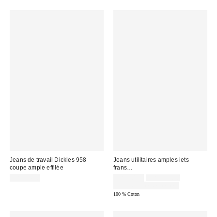
Jeans de travail Dickies 958
Jeans utilitaires amples iets
coupe ample effilée
frans…
Prix
Prix
CA$94.00
CA$90.30
CA$129.00
courant
soldé
Temps limité seulement
:
:
100 % Coton