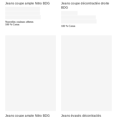
Jeans coupe ample Nitro BDG
Jeans coupe décontractée droite
BDG
Prix
CA$62.30 – CA$89.00
soldé
Prix
Prix
CA$88.56 – CA$89.00
CA$55.30
courant
:
soldé
Prix
Temps limité seulement
CA$79.00 – CA$89.44
:
courant
:
Temps limité seulement
Nouvelles couleurs offertes
:
100 % Coton
100 % Coton
Jeans coupe ample Nitro BDG
Jeans évasés décontractés