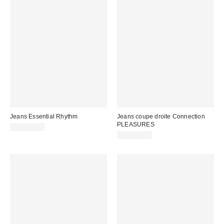
Jeans Essential Rhythm
Jeans coupe droite Connection
PLEASURES
CA$114.00
CA$194.00