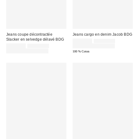
Jeans coupe décontractée
Jeans cargo en denim Jacob BDG
Slacker en selvedge délavé BDG
Prix
Prix
CA$79.80
CA$114.00
courant
Prix
Prix
soldé
CA$90.30
CA$129.00
Temps limité seulement
:
courant
soldé
:
Temps limité seulement
100 % Coton
:
: