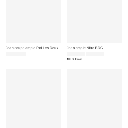
Jean coupe ample Roi Les Deux
Jean ample Nitro BDG
Prix
Prix
CA$259.00
CA$40.95
CA$89.00
courant
soldé
100 % Coton
:
: