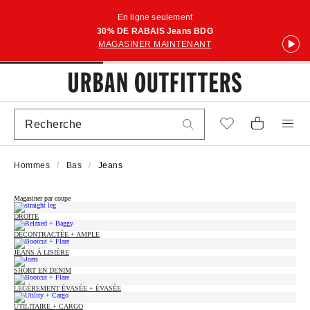
En ligne seulement
30% DE RABAIS Jeans BDG
MAGASINER MAINTENANT
Hommes
Bas
Jeans
Magasiner par coupe
DROITE
DÉCONTRACTÉE + AMPLE
JEANS À LISIÈRE
SHORT EN DENIM
LÉGÈREMENT ÉVASÉE + ÉVASÉE
UTILITAIRE + CARGO