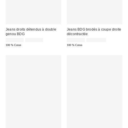
Jeans droits détendus à double
Jeans BDG brodés à coupe droite
genou BDG
décontractée
Prix
Prix
Prix
Prix
CA$40.95
CA$99.00
CA$40.95
CA$114.00
courant
courant
soldé
soldé
100 % Coton
100 % Coton
:
:
:
: