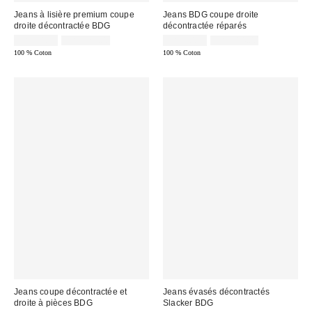
Jeans à lisière premium coupe
Jeans BDG coupe droite
droite décontractée BDG
décontractée réparés
Prix
Prix
Prix
Prix
CA$74.95
CA$129.00
CA$40.95
CA$114.00
courant
courant
soldé
soldé
100 % Coton
100 % Coton
:
:
:
:
Jeans coupe décontractée et
Jeans évasés décontractés
droite à pièces BDG
Slacker BDG