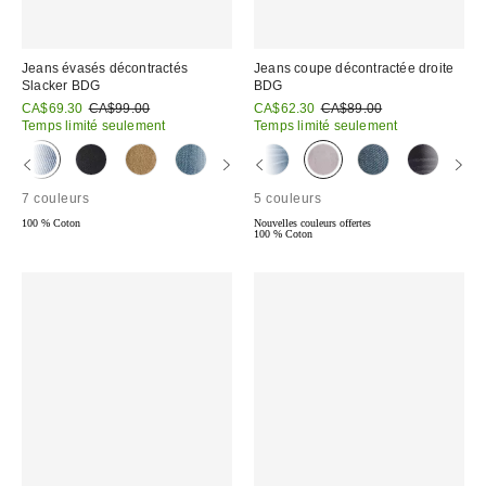
Jeans évasés décontractés
Jeans coupe décontractée droite
Slacker BDG
BDG
Prix
Prix
Prix
Prix
CA$69.30
CA$99.00
CA$62.30
CA$89.00
courant
courant
soldé
soldé
Temps limité seulement
Temps limité seulement
:
:
:
:
7 couleurs
5 couleurs
100 % Coton
Nouvelles couleurs offertes
100 % Coton