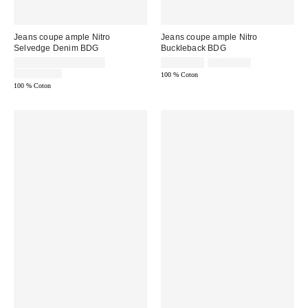
Jeans coupe ample Nitro
Jeans coupe ample Nitro
Selvedge Denim BDG
Buckleback BDG
Prix
Prix
Prix
CA$74.95 – CA$94.99
CA$40.95
CA$99.00
courant
soldé
Prix
soldé
CA$129.00
100 % Coton
:
courant
:
:
100 % Coton
: