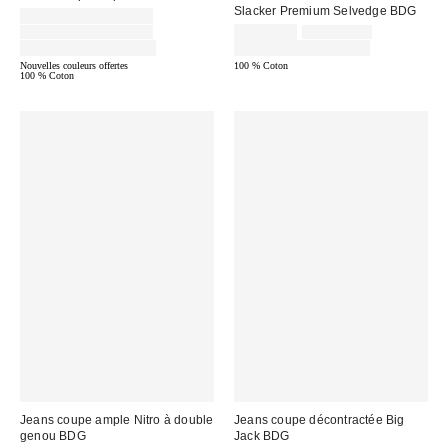
Slacker Premium Selvedge BDG
Prix
CA$62.30 – CA$89.00
soldé
Prix
Prix
Prix
CA$88.56 – CA$89.00
CA$90.30
CA$129.00
courant
courant
:
soldé
Temps limité seulement
Temps limité seulement
:
:
:
Nouvelles couleurs offertes
100 % Coton
100 % Coton
Jeans coupe ample Nitro à double
Jeans coupe décontractée Big
genou BDG
Jack BDG