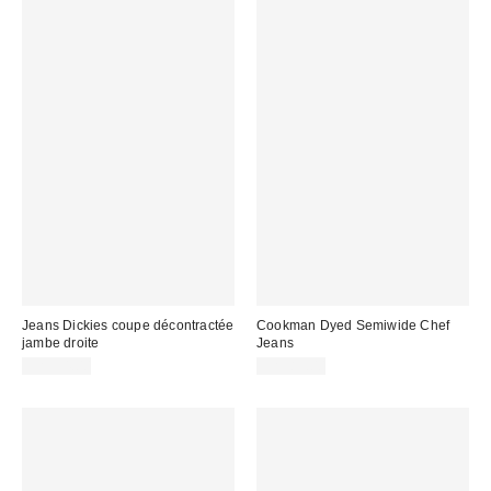
Jeans Dickies coupe décontractée
Cookman Dyed Semiwide Chef
jambe droite
Jeans
CA$94.00
CA$89.00