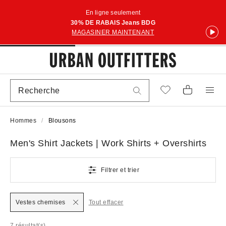
En ligne seulement
30% DE RABAIS Jeans BDG
MAGASINER MAINTENANT
Hommes
Blousons
Men's Shirt Jackets | Work Shirts + Overshirts
Filtrer et trier
Vestes chemises
Tout effacer
7 résultat(s)