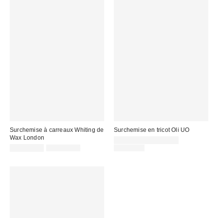
Surchemise à carreaux Whiting de
Surchemise en tricot Oli UO
Wax London
Prix
CA$19.95 – CA$26.95
Prix
Prix
soldé
Prix
CA$196.95
CA$344.00
CA$99.00
courant
courant
soldé
:
:
:
: