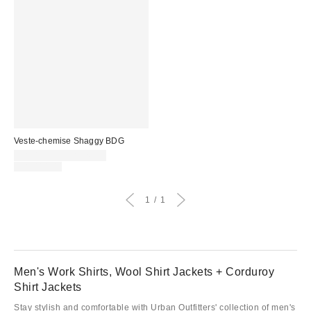
Veste-chemise Shaggy BDG
Prix
CA$19.99 – CA$26.95
soldé
Prix
CA$114.00
courant
:
:
1
1
Men's Work Shirts, Wool Shirt Jackets + Corduroy
Shirt Jackets
Stay stylish and comfortable with Urban Outfitters' collection of men's