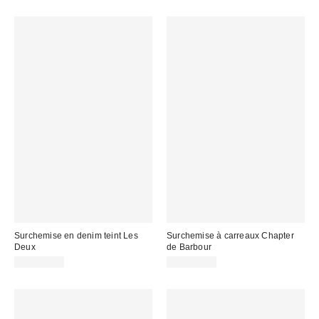
Surchemise en denim teint Les
Surchemise à carreaux Chapter
Deux
de Barbour
CA$299.00
CA$259.00