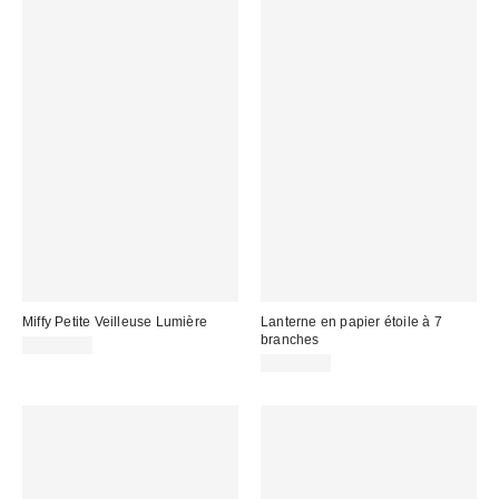
Miffy Petite Veilleuse Lumière
Lanterne en papier étoile à 7
branches
CA$54.00
CA$18.00