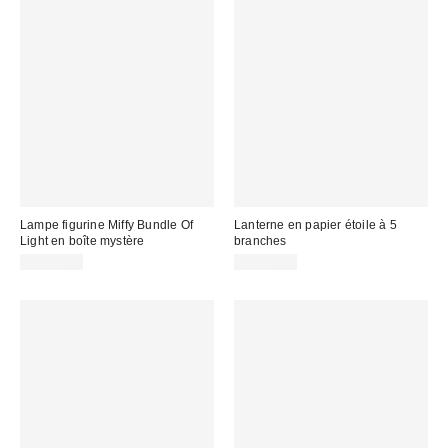
Lampe figurine Miffy Bundle Of
Lanterne en papier étoile à 5
Light en boîte mystère
branches
CA$54.00
CA$18.00