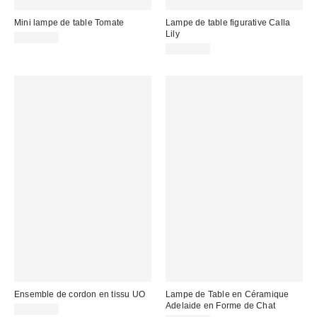
Mini lampe de table Tomate
Lampe de table figurative Calla
Lily
CA$89.00
CA$89.00
Ensemble de cordon en tissu UO
Lampe de Table en Céramique
Adelaide en Forme de Chat
CA$24.00