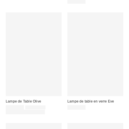
CA$89.00
Lampe de Table Olive
Lampe de table en verre Eve
Prix
Prix
CA$99.00
CA$129.00
CA$79.00
courant
soldé
Temps limité seulement
:
: