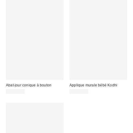
Abat-jour conique à bouton
Applique murale bébé Kodhi
CA$79.00
CA$69.00