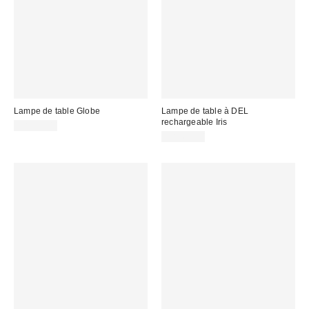
Lampe de table Globe
Lampe de table à DEL
rechargeable Iris
CA$89.00
CA$64.00