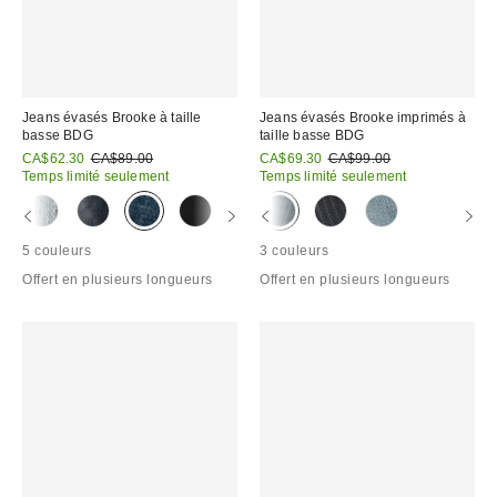
Jeans évasés Brooke à taille
Jeans évasés Brooke imprimés à
basse BDG
taille basse BDG
Prix
Prix
Prix
Prix
CA$62.30
CA$89.00
CA$69.30
CA$99.00
courant
courant
soldé
soldé
Temps limité seulement
Temps limité seulement
:
:
:
:
5 couleurs
3 couleurs
Offert en plusieurs longueurs
Offert en plusieurs longueurs