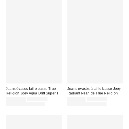
Jeans évasés taille basse True
Jeans évasés à taille basse Joey
Religion Joey Aqua Drift Super T
Radiant Pearl de True Religion
Prix
Prix
Prix
Prix
CA$154.00
CA$219.00
CA$99.00
CA$144.00
courant
courant
soldé
soldé
Temps limité seulement
Temps limité seulement
:
:
:
: