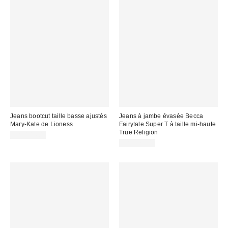
Jeans bootcut taille basse ajustés
Jeans à jambe évasée Becca
Mary-Kate de Lioness
Fairytale Super T à taille mi-haute
True Religion
CA$144.00
CA$229.00