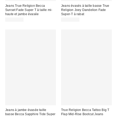
Jeans True Religion Becca
Jeans évasés à taille basse True
Sunset Fade Super T à taille mi-
Religion Joey Dandelion Fade
haute et jambe évasée
Super-T à rabat
CA$229.00
CA$229.00
Jeans à jambe évasée taille
True Religion Becca Tattoo Big T
basse Becca Sapphire Tide Super
Flap Mid-Rise Bootcut Jeans