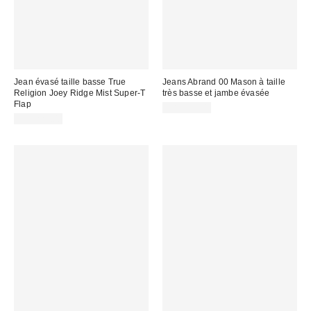
Jean évasé taille basse True
Jeans Abrand 00 Mason à taille
Religion Joey Ridge Mist Super-T
très basse et jambe évasée
Flap
CA$179.00
CA$229.00