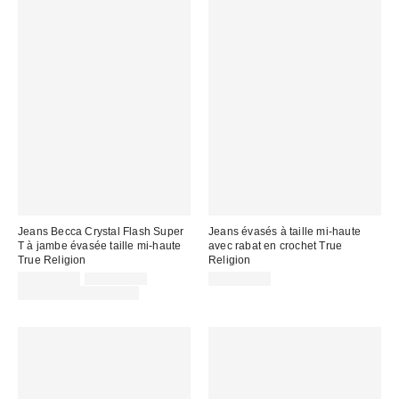
Jeans Becca Crystal Flash Super
Jeans évasés à taille mi-haute
T à jambe évasée taille mi-haute
avec rabat en crochet True
True Religion
Religion
Prix
Prix
CA$154.00
CA$219.00
CA$169.00
courant
soldé
Temps limité seulement
:
: