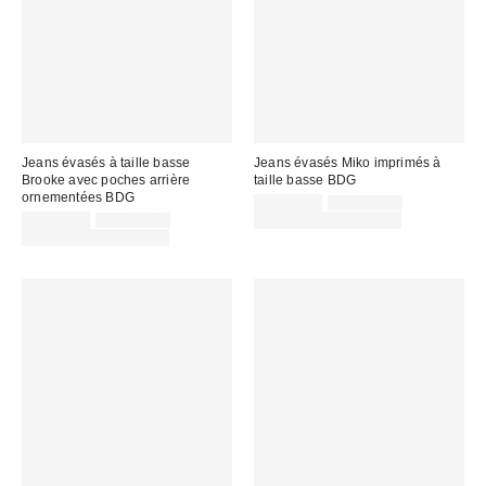
Jeans évasés à taille basse
Jeans évasés Miko imprimés à
Brooke avec poches arrière
taille basse BDG
ornementées BDG
Prix
Prix
CA$79.80
CA$114.00
courant
Prix
Prix
soldé
CA$79.80
CA$114.00
Temps limité seulement
:
courant
soldé
:
Temps limité seulement
:
: