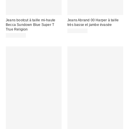
Jeans bootcut à taille mi-haute
Jeans Abrand 00 Harper à taille
Becca Sundown Blue Super T
très basse et jambe évasée
True Religion
CA$194.00
CA$229.00