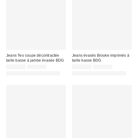
Jeans Teo coupe décontractée
Jeans évasés Brooke imprimés à
taille basse à jambe évasée BDG
taille basse BDG
Prix
Prix
Prix
Prix
CA$26.99
CA$89.00
CA$53.95
CA$99.00
courant
courant
soldé
soldé
Offert en plusieurs longueurs
Offert en plusieurs longueurs
:
:
:
: