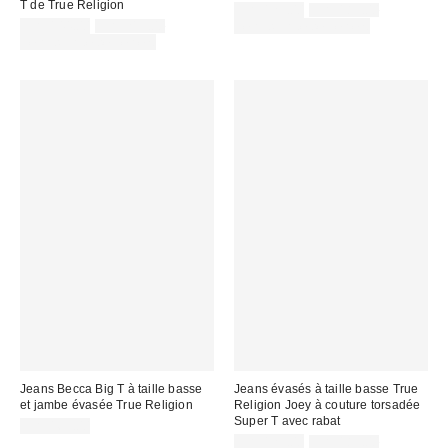
T de True Religion
Prix
Prix
CA$129.00
CA$189.00
courant
Prix
Prix
soldé
CA$144.00
CA$219.00
Temps limité seulement
:
courant
soldé
:
Temps limité seulement
:
:
Jeans Becca Big T à taille basse
Jeans évasés à taille basse True
et jambe évasée True Religion
Religion Joey à couture torsadée
Super T avec rabat
CA$169.00
Prix
Prix
CA$129.00
CA$189.00